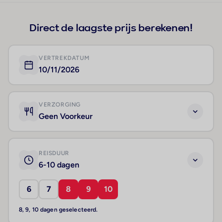
Direct de laagste prijs berekenen!
VERTREKDATUM
10/11/2026
VERZORGING
Geen Voorkeur
REISDUUR
6-10 dagen
6
7
8
9
10
8, 9, 10 dagen geselecteerd.