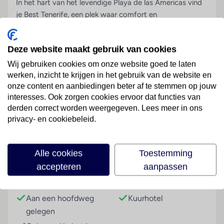
In het hart van het levendige
Playa de las Americas
vind
je Best Tenerife, een plek waar comfort en
vakantiegevoel samenkomen. Dit hotel is ideaal voor wie
wil genieten van een zorgeloze vakantie in een moderne
Deze website maakt gebruik van cookies
en toch ontspannen omgeving. Of je nu reist als koppel
of met het hele gezin, hier vind je alles binnen handbereik:
Wij gebruiken cookies om onze website goed te laten
een verfrissend zwembad vlak bij je kamer, zonovergoten
werken, inzicht te krijgen in het gebruik van de website en
onze content en aanbiedingen beter af te stemmen op jouw
ligbedden voor pure ontspanning en een uitgebreid
interesses. Ook zorgen cookies ervoor dat functies van
buffetrestaurant om de dag heerlijk af te sluiten.
Lees meer
derden correct worden weergegeven. Lees meer in ons
✔ Ideale locatie in het centrum van Playa de las Americas
privacy- en cookiebeleid.
✔ All Inclusive verzorging van ontbijt tot diner
✔ Groot zwembadlandschap met jacuzzi’s en kinderbad
Faciliteiten
Alle cookies
Toestemming
✔ Wellnesscentrum met sauna, Turks bad en massages
✔ Geschikt voor gezinnen én koppels
accepteren
aanpassen
Algemeen
Gebouwinformatie
Hoteltype
Hotel Best Tenerife is een stijlvol viersterrenresort met
Aan een hoofdweg
Kuurhotel
moderne kamers, meerdere zwembaden en een tropische
gelegen
tuin. Overdag kun je ontspannen bij het zwembad of in