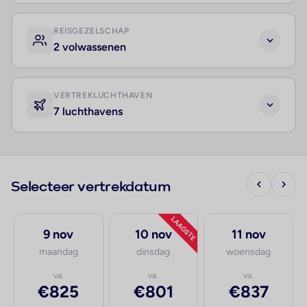
REISGEZELSCHAP
2 volwassenen
VERTREKLUCHTHAVEN
7 luchthavens
Selecteer vertrekdatum
LAAGSTE
9 nov
10 nov
11 nov
maandag
dinsdag
woensdag
va.
va.
va.
€825
€801
€837