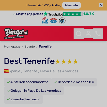
Nieuwsbrief: €35,- korting!
Meer info
4.8
/5.0
Laagste prijsgarantie
Homepage
Spanje
Tenerife
Best Tenerife
★
★
★
★
Spanje
,
Tenerife
,
Playa De Las Americas
4-sterren accommodatie
Beoordeeld met een 8.0
Gelegen in Playa De Las Americas
Zwembad aanwezig