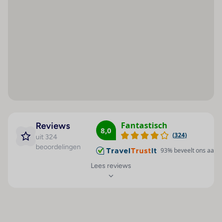
Faciliteiten
Ligstoelen
Wisselkantoor : 1
Het resort biedt een breed scala aan faciliteiten voor
Parasols
Ontvangsthal : 1
jong en oud:
Liften : 3
Groot zwembadlandschap met geïntegreerde
Café : 1
waterval en 2 jacuzzi’s
Kiosk : 1
Kinderzwembad en tropische tuin met palmbomen
Minimarkt : 1
Zonneterrassen met ligbedden en parasols
Kapper : 1
Poolbar en souvenirwinkel
Bar(s) : 1
Fantastisch
Reviews
Fitnessruimte en wellnesscentrum (sauna, Turks bad,
8,0
Speelkamer : 1
(
324
)
uit 324
massages)
Restaurant(s) : 1
beoordelingen
93
% beveelt ons aan
Sport & activiteiten: tafeltennis, animatieprogramma,
Restaurant(s) met
Lees reviews
dansen, biljart (tegen betaling)
airconditioning : 1
Restaurant(s) met
All Inclusive
kinderstoelen : 1
Bij Hotel Best Tenerife geniet je van een uitgebreid All
Inclusive concept:
Internetaansluiting