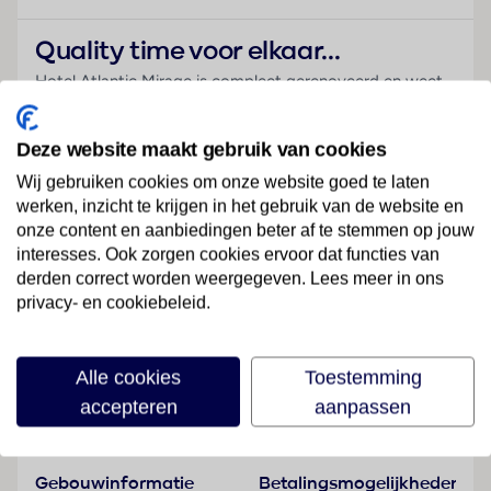
Quality time voor elkaar...
Hotel Atlantic Mirage is compleet gerenoveerd en weet
het oude en het nieuwe perfect te combineren,
geïntegreerd in het unieke landschap van Puerto de la
Deze website maakt gebruik van cookies
Cruz op Tenerife. De naam verklapt het al, de Atlantische
Wij gebruiken cookies om onze website goed te laten
Oceaan is vanuit bijna alle hoeken van Atlantic Mirage te
werken, inzicht te krijgen in het gebruik van de website en
bewonderen. Op het dakterras zie je de befaamde Teide,
onze content en aanbiedingen beter af te stemmen op jouw
perfect voor een romantisch aperitief. De keuken van het
interesses. Ook zorgen cookies ervoor dat functies van
hotel gebruikt voornamelijk lokale producten, een culinair
derden correct worden weergegeven. Lees meer in ons
genot dus! Wanneer je echt helemaal wilt opladen, kan
privacy- en cookiebeleid.
Lees meer
dit in de Exclusive Spa, laat hier je body, mind en soul
verwennen. Een heerlijke vakantie in Puerto de la Cruz!
Alle cookies
Toestemming
Het neusje van de zalm in Puerto
accepteren
aanpassen
Faciliteiten
Uitzicht op de Atlantische Oceaan
Genieten in de Spa
Badkamer met zicht op zee
Gebouwinformatie
Betalingsmogelijkheden