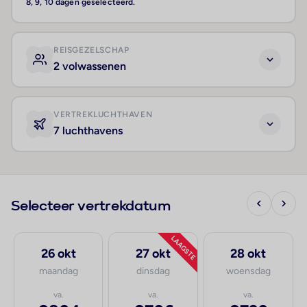
8, 9, 10 dagen geselecteerd.
REISGEZELSCHAP
2 volwassenen
VERTREKLUCHTHAVEN
7 luchthavens
Selecteer vertrekdatum
LAAGSTE
26 okt
27 okt
28 okt
maandag
dinsdag
woensdag
va.
va.
va.