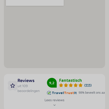
Zwembaden
Strand
Hoteluitrusting
Buitenbad: verwarmd (winter)
Zandstrand
Airconditioning
Binnenbad
Stenig
Hotelkluis : 1
Badhanddoeken (borg vereist), ligbedden en parasols
Ontvangsthal : 1
Wellness
Liften : 2
Jacuzzi (buiten)
Bar(s) : 1
Tegen betaling
Restaurant(s) : 1
Hamam
Massage
Restaurant(s) met
airconditioning : 1
Sauna
Schoonheidssalon
Restaurant(s) met
rookvrij gedeelte : 1
Spa
Fantastisch
Reviews
Internetaansluiting
9,2
Sport & Activiteiten
(
111
)
uit 109
WiFi hotspot
Fitnessfaciliteiten
beoordelingen
98
% beveelt ons aan
Wasservice
Overige informatie
Lees reviews
Medische dienst
Officiële classificatie: 4 sterren