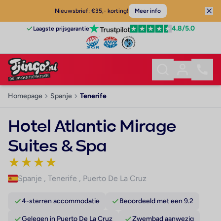
Nieuwsbrief: €35,- korting!
Meer info
4.8
/5.0
Laagste prijsgarantie
Homepage
Spanje
Tenerife
Hotel Atlantic Mirage
Suites & Spa
★
★
★
★
Spanje
,
Tenerife
,
Puerto De La Cruz
4-sterren accommodatie
Beoordeeld met een 9.2
Gelegen in Puerto De La Cruz
Zwembad aanwezig