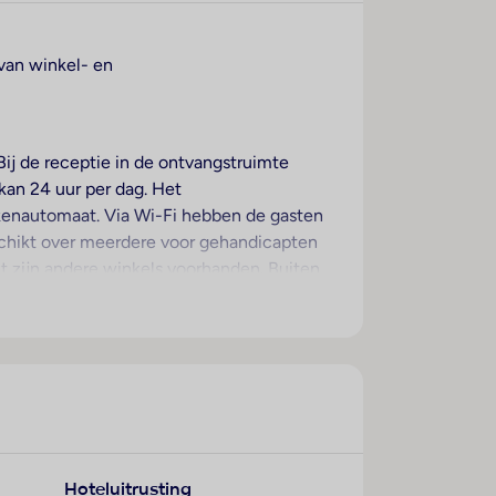
 van winkel- en
ij de receptie in de ontvangstruimte
 kan 24 uur per dag. Het
kenautomaat. Via Wi-Fi hebben de gasten
schikt over meerdere voor gehandicapten
rkt zijn andere winkels voorhanden. Buiten
 behoren een tv-ruimte, een speelkamer en
rplaats parkeren. Onder de beschikbare
transferservice, kamerservice, een
 verkennen, biedt de fietZeezichterhuur
t een fax ter beschikking.
anaf het balkon of het terras van het
Hoteluitrusting