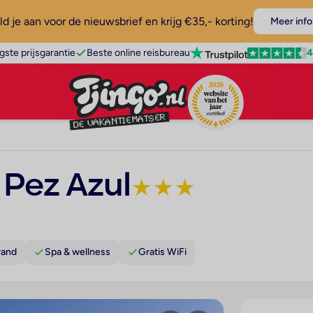
d je aan voor de nieuwsbrief en krijg €35,- korting!
Meer info
4
gste prijsgarantie
Beste online reisbureau
Pez Azul
★
★
★
rand
Spa & wellness
Gratis WiFi