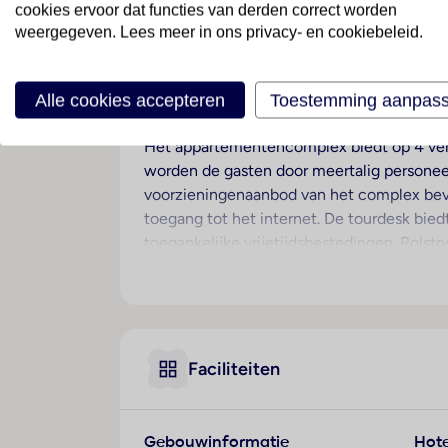
cookies ervoor dat functies van derden correct worden
weergegeven. Lees meer in ons privacy- en cookiebeleid.
Ligging
Dit appartementencomplex ligt rustig, onge
amusementsmogelijkheden.
Alle cookies accepteren
Toestemming aanpas
Hotelfaciliteiten
Het appartementencomplex biedt op 4 verdi
worden de gasten door meertalig personeel 
voorzieningenaanbod van het complex beva
toegang tot het internet. De tourdesk bie
toegankelijke vrijetijdsbestedingen. Rolsto
biedt een tuin extra ruimte voor ontspanni
een bibliotheek. De gasten die met de aut
voorzieningen bevinden zich een 24-uurs b
wekdienst, een wasservice, een kapper, e
de noodzakelijke uitrusting. Bij het zaken
Faciliteiten
Kamers
Airconditioning en een verwarming zorgen 
Gebouwinformatie
Hote