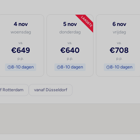
LAAGSTE
4 nov
5 nov
6 nov
woensdag
donderdag
vrijdag
va.
va.
va.
€649
€640
€708
p.p.
p.p.
p.p.
8-10 dagen
8-10 dagen
8-10 dagen
f Rotterdam
vanaf Düsseldorf