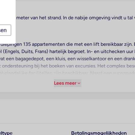
veer 1 meter van het strand. In de nabije omgeving vindt u tal
sen
epingen 135 appartementen die met een lift bereikbaar zijn. B
(Engels, Duits, Frans) hartelijk begroet. In- en uitchecken uur
t een bagagedepot, een kluis, een wisselkantoor en een dran
dt ondersteuning bij het boeken van excursies. Het complex be
elvriendelijke faciliteiten zijn beschikbaar. Naast een superma
ng en recreatie. Tot de overige voorzieningen van het verblijf
Lees meer
o komen, kunnen in een garage (tegen toeslag) of op de parkee
eveiligingsdienst, een autoverhuur, een medische dienst, een 
en muntwasserette en een eigen shuttlebus. Om de omgeving te
doen kan van het businesscenter gebruik worden gemaakt en staa
voor een prettig luchtklimaat in de kamers. De gasten kunnen v
ltype
Betalingsmogelijkheden