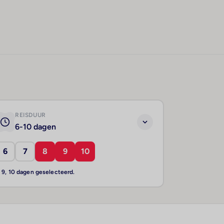
REISDUUR
6-10 dagen
6
7
8
9
10
, 9, 10 dagen geselecteerd.