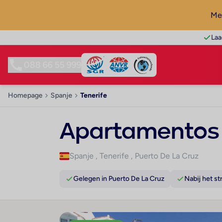
Mel
Laa
088 66 55 999
Homepage
Spanje
Tenerife
Apartamentos 
Spanje
,
Tenerife
,
Puerto De La Cruz
Gelegen in Puerto De La Cruz
Nabij het st