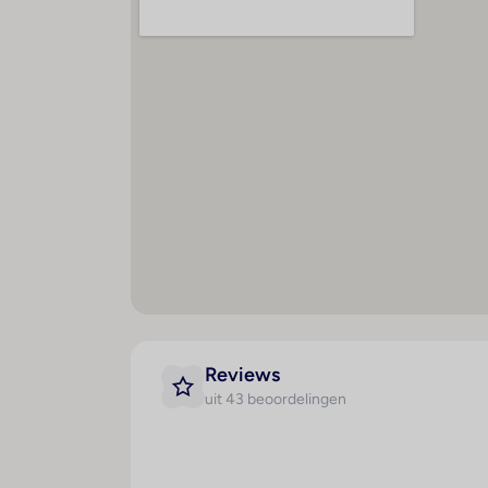
drinken aan. Een uitgebreid ontbijtbuffet, 
Creditcards
De volgende creditcards worden geaccepte
Reviews
uit 43 beoordelingen
Kamer
Maal
Badkamer
H
Douche
V