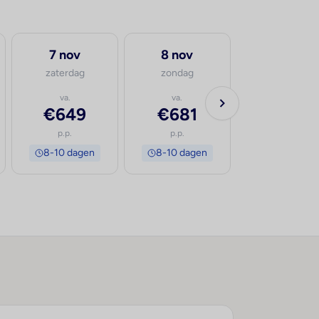
7 nov
8 nov
zaterdag
zondag
va.
va.
€649
€681
p.p.
p.p.
8-10 dagen
8-10 dagen