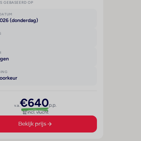
IS GEBASEERD OP
KDATUM
2026 (donderdag)
S
R
agen
GING
oorkeur
€640
p.p.
v.a.
incl. vlucht
Bekijk prijs