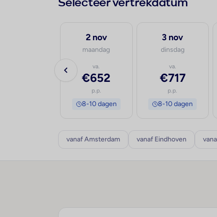
Selecteer vertrekdatum
19 aug
2 nov
3 nov
woensdag
maandag
dinsdag
—
va.
va.
€652
€717
p.p.
p.p.
8-10 dagen
8-10 dagen
vanaf Amsterdam
vanaf Eindhoven
vana