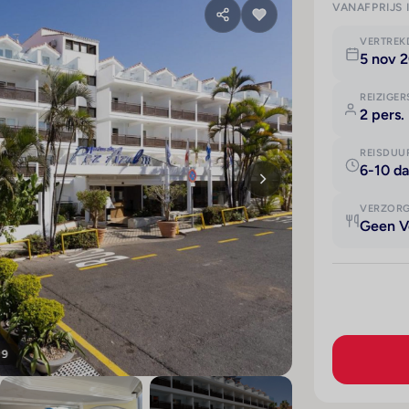
VANAFPRIJS 
VERTRE
5 nov 
REIZIGER
2 pers.
REISDUU
6-10 d
VERZOR
Geen V
 9