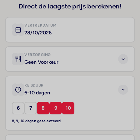
Direct de laagste prijs berekenen!
VERTREKDATUM
28/10/2026
VERZORGING
Geen Voorkeur
REISDUUR
6-10 dagen
6
7
8
9
10
8, 9, 10 dagen geselecteerd.