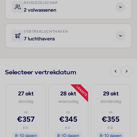
REISGEZELSCHAP
2 volwassenen
VERTREKLUCHTHAVEN
7 luchthavens
Selecteer vertrekdatum
LAAGSTE
27 okt
28 okt
29 okt
dinsdag
woensdag
donderdag
va.
va.
va.
€357
€345
€355
p.p.
p.p.
p.p.
8-10 dagen
8-10 dagen
8-10 dagen