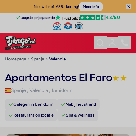
Nieuwsbrief: €35,- korting!
Meer info
4.8
/5.0
Laagste prijsgarantie
Homepage
Spanje
Valencia
Apartamentos El Faro
★
★
Spanje
,
Valencia
,
Benidorm
Gelegen in Benidorm
Nabij het strand
Restaurant op locatie
Spa & wellness