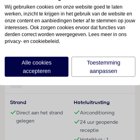
toeristische deel van Benidorm. In de omgeving van
Wij gebruiken cookies om onze website goed te laten
het hotel bevinden zich winkelzones met winkels,
werken, inzicht te krijgen in het gebruik van de website en
boetieks, bars en restaurants. Openbaar vervoer
onze content en aanbiedingen beter af te stemmen op jouw
bevindt zich direct voor de deur.
interesses. Ook zorgen cookies ervoor dat functies van
derden correct worden weergegeven. Lees meer in ons
Hotelfaciliteiten
privacy- en cookiebeleid.
Dit verblijf beschikt over een lift en een 24-
uursreceptie. Tot het serviceaanbod behoren een
Lees meer
bagagedepot, een kluis, een wisselkantoor en een
Alle cookies
Toestemming
drankenautomaat. In de openbare ruimtes is Wi-Fi
accepteren
aanpassen
verkrijgbaar. Buiten biedt een tuin extra ruimte voor
ontspanning en recreatie. Tot de overige
Faciliteiten
voorzieningen van het verblijf behoort een
speelkamer. De gasten die met de auto komen,
Strand
Hoteluitrusting
kunnen in een garage of op de parkeerplaats parkeren.
Onder de beschikbare voorzieningen bevinden zich
Direct aan het strand
Airconditioning
een autoverhuur, een transferservice en een
gelegen
24 uur geopende
wasservice.
receptie
Kamers
Hotelkluis : 1