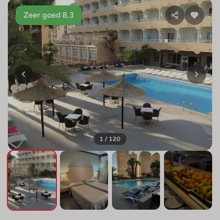
Zeer goed 8.3
1 / 120
+116