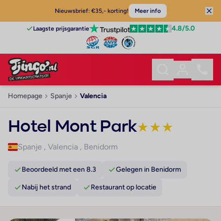
Nieuwsbrief: €35,- korting!
Meer info
4.8
/5.0
Laagste prijsgarantie
Homepage
Spanje
Valencia
Hotel Mont Park
★
★
★
Spanje
,
Valencia
,
Benidorm
Beoordeeld met een 8.3
Gelegen in Benidorm
Nabij het strand
Restaurant op locatie