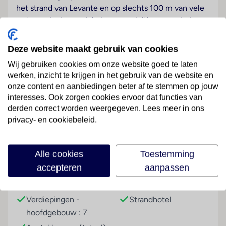
het strand van Levante en op slechts 100 m van vele
restaurants, bars, winkels en aansluitingen op het
openbaar vervoer. Het is 30 min wandelen naar de
oude binnenstad en het stadscentrum van Benidorm.
Deze website maakt gebruik van cookies
Hotelfaciliteiten
Wij gebruiken cookies om onze website goed te laten
werken, inzicht te krijgen in het gebruik van de website en
De 14 eenpersoons- en de 133 tweepersoonskamers
onze content en aanbiedingen beter af te stemmen op jouw
zijn verdeeld over 7 verdiepingen en zijn met 2 liften
interesses. Ook zorgen cookies ervoor dat functies van
bereikbaar. Bij de 24-uurs receptie in de
Lees meer
derden correct worden weergegeven. Lees meer in ons
ontvangstruimte worden de gasten door Engels- en
privacy- en cookiebeleid.
Franstalig personeel hartelijk begroet. In- en
uitchecken uur kan 24 uur per dag. Het hotel biedt
verschillende gemakken voor een comfortabel en een
Faciliteiten
Alle cookies
Toestemming
ontspannen verblijf waaronder een bagagedepot, een
accepteren
aanpassen
kluis, een wisselkantoor, een tv-ruimte, een
Gebouwinformatie
Hoteltype
speelkamer, een kamerservice en een wasservice. In
het verblijf is Wi-Fi verkrijgbaar. De tourdesk biedt
Verdiepingen -
Strandhotel
ondersteuning bij het boeken van excursies. Het hotel
hoofdgebouw : 7
beschikt over faciliteiten voor rolstoelgebruikers. Op