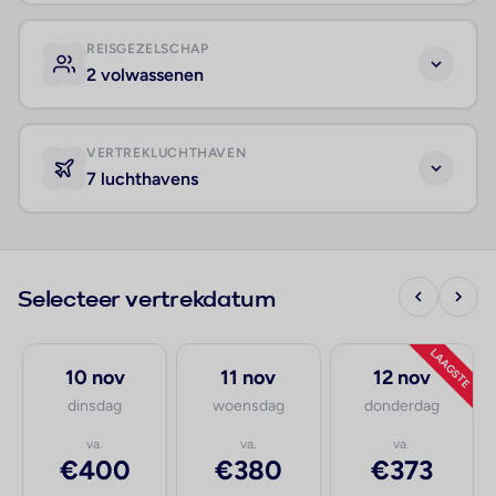
REISGEZELSCHAP
2 volwassenen
VERTREKLUCHTHAVEN
7 luchthavens
Selecteer vertrekdatum
LAAGSTE
10 nov
11 nov
12 nov
dinsdag
woensdag
donderdag
va.
va.
va.
€400
€380
€373