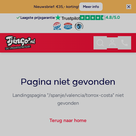
Nieuwsbrief: €35,- korting!
Meer info
4.8
/5.0
Laagste prijsgarantie
Pagina niet gevonden
Landingspagina "/spanje/valencia/torrox-costa" niet
gevonden
Terug naar home