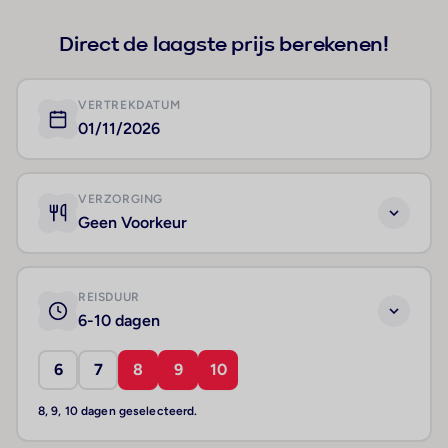
Direct de laagste prijs berekenen!
VERTREKDATUM
01/11/2026
VERZORGING
Geen Voorkeur
REISDUUR
6-10 dagen
6
7
8
9
10
8, 9, 10 dagen geselecteerd.