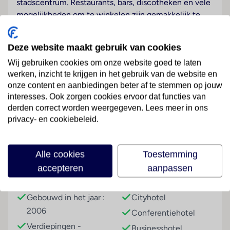
stadscentrum. Restaurants, bars, discotheken en vele
mogelijkheden om te winkelen zijn gemakkelijk te
voet te bereiken. De dichtstbijzijnde halte van het
openbaar vervoer is ongeveer 50 m van het hotel. De
Deze website maakt gebruik van cookies
luchthaven Valencia bevindt zich op ca. 10 km
Wij gebruiken cookies om onze website goed te laten
afstand.
werken, inzicht te krijgen in het gebruik van de website en
Hotelfaciliteiten
onze content en aanbiedingen beter af te stemmen op jouw
interesses. Ook zorgen cookies ervoor dat functies van
De 32 junior suites, de suite, de 23 eenpersoons- en
Lees meer
derden correct worden weergegeven. Lees meer in ons
de 215 tweepersoonskamers zijn verdeeld over 16
privacy- en cookiebeleid.
verdiepingen en zijn met een lift bereikbaar. De
receptie is 24 uur per dag geopend. Tot het
serviceaanbod behoren een garderobe, een
Faciliteiten
Alle cookies
Toestemming
bagagedepot, een kluis en een wisselkantoor. Via Wi-
accepteren
aanpassen
Fi hebben de gasten toegang tot het internet. De
Gebouwinformatie
Hoteltype
tourdesk biedt ondersteuning bij het boeken van
excursies. Het hotel beschikt over meerdere voor
Gebouwd in het jaar :
Cityhotel
gehandicapten toegankelijke vrijetijdsbestedingen.
2006
Conferentiehotel
Het verblijf beschikt over faciliteiten voor
Verdiepingen -
Businesshotel