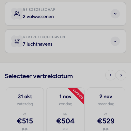
REISGEZELSCHAP
2 volwassenen
VERTREKLUCHTHAVEN
7 luchthavens
Selecteer vertrekdatum
LAAGSTE
31 okt
1 nov
2 nov
zaterdag
zondag
maandag
va.
va.
va.
€515
€504
€529
p.p.
p.p.
p.p.