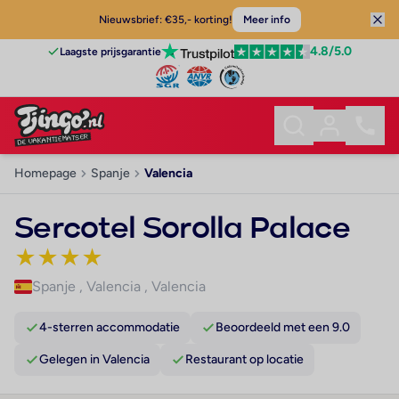
Nieuwsbrief: €35,- korting!
Meer info
4.8
/5.0
Laagste prijsgarantie
Homepage
Spanje
Valencia
Sercotel Sorolla Palace
★
★
★
★
Spanje
,
Valencia
,
Valencia
4-sterren accommodatie
Beoordeeld met een 9.0
Gelegen in Valencia
Restaurant op locatie