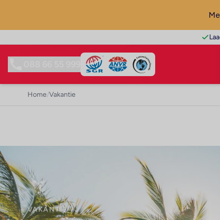
Mel
Laa
088 66 55 999
Home
/
Vakantie
VAKANTIE