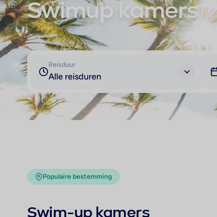
Swimup kamers
Reisduur
Alle reisduren
Populaire bestemming
Swim-up kamers