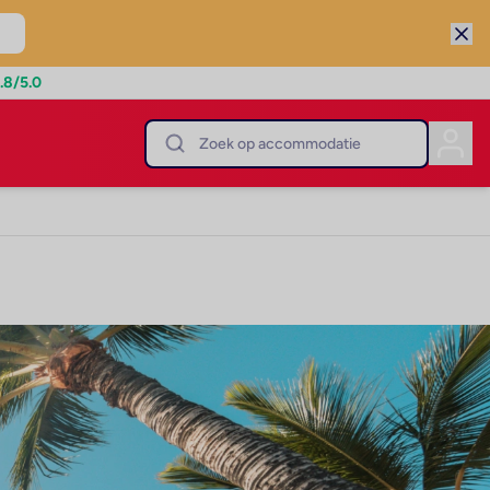
.8
/5.0