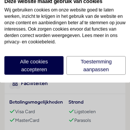
Deze website maakt gebruik van cookies
Hotelfaciliteiten
Wij gebruiken cookies om onze website goed te laten
Het vriendelijke personeel aan de receptie is graag bij
werken, inzicht te krijgen in het gebruik van de website en
alle vragen behulpzaam. Service zoals een
onze content en aanbiedingen beter af te stemmen op jouw
bagagedepot, een kluis en een wisselkantoor draagt
interesses. Ook zorgen cookies ervoor dat functies van
bij tot een comfortabel verblijf. Via Wi-Fi hebben de
derden correct worden weergegeven. Lees meer in ons
gasten toegang tot het internet. De tourdesk biedt
privacy- en cookiebeleid.
ondersteuning bij het boeken van excursies. Er zijn
winkels die tot rondneuzen en flaneren uitnodigen.
Lees meer
Alle cookies
Toestemming
Buiten biedt een tuin extra ruimte voor ontspanning
en recreatie. Tot de overige voorzieningen van het
accepteren
aanpassen
resort behoren een tv-ruimte en een bibliotheek.
Desgewenst beschikken de reizigers over
Faciliteiten
parkeerplaatsen kosteloos. Tot de aangeboden
diensten horen een oppasservice, een Kinderopvang,
Betalingsmogelijkheden
Strand
een transferservice, kamerservice, een wasservice,
een muntwasserette en een eigen shuttlebus. De
Visa Card
Ligstoelen
omgeving kan door de aanwezigheid van de
MasterCard
Parasols
fietZeezichterhuur (tegen toeslag) ook op de fiets