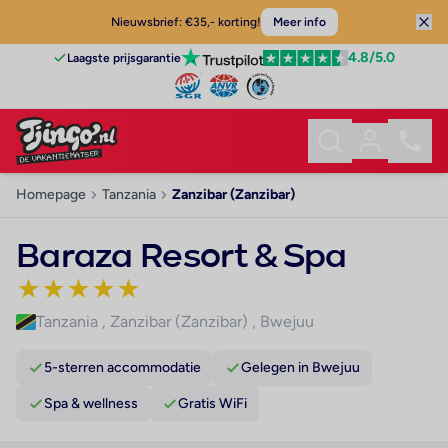
Nieuwsbrief: €35,- korting!
Meer info
4.8
/5.0
Laagste prijsgarantie
Homepage
Tanzania
Zanzibar (Zanzibar)
Baraza Resort & Spa
★
★
★
★
★
Tanzania
,
Zanzibar (Zanzibar)
,
Bwejuu
5-sterren accommodatie
Gelegen in Bwejuu
Spa & wellness
Gratis WiFi