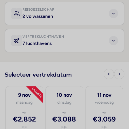
REISGEZELSCHAP
2 volwassenen
VERTREKLUCHTHAVEN
7 luchthavens
Selecteer vertrekdatum
LAAGSTE
9 nov
10 nov
11 nov
maandag
dinsdag
woensdag
va.
va.
va.
€2.852
€3.088
€3.059
p.p.
p.p.
p.p.