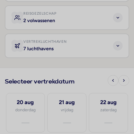
REISGEZELSCHAP
2 volwassenen
VERTREKLUCHTHAVEN
7 luchthavens
Selecteer vertrekdatum
20 aug
21 aug
22 aug
donderdag
vrijdag
zaterdag
—
—
—