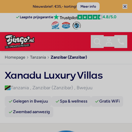
Nieuwsbrief: €35,- korting!
Meer info
4.8
/5.0
Laagste prijsgarantie
Homepage
Tanzania
Zanzibar (Zanzibar)
Xanadu Luxury Villas
Tanzania
,
Zanzibar (Zanzibar)
,
Bwejuu
Gelegen in Bwejuu
Spa & wellness
Gratis WiFi
Zwembad aanwezig