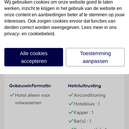
Wij gebruiken cookies om onze website goed te laten
werken, inzicht te krijgen in het gebruik van de website en
Hotelfaciliteiten
onze content en aanbiedingen beter af te stemmen op jouw
Het vriendelijke personeel aan de receptie is graag bij
interesses. Ook zorgen cookies ervoor dat functies van
alle vragen behulpzaam. Het voorzieningenaanbod
derden correct worden weergegeven. Lees meer in ons
van het resort bevat een bagagedepot en een kluis.
privacy- en cookiebeleid.
Via Wi-Fi hebben de gasten toegang tot het internet.
Lees meer
De tourdesk biedt ondersteuning bij het boeken van
excursies. Buiten biedt een tuin extra ruimte voor
Alle cookies
Toestemming
ontspanning en recreatie. Tot de overige
accepteren
aanpassen
voorzieningen van het vakantiecomplex behoort een
Faciliteiten
tv-ruimte. Desgewenst beschikken de reizigers over
parkeerplaatsen kosteloos. Tot de aangeboden
Gebouwinformatie
Hoteluitrusting
diensten horen een 24-uurs beveiligingsdienst, een
oppasservice, een Kinderopvang, een autoverhuur,
Hotel alleen voor
Airconditioning
een medische dienst, een transferservice,
volwassenen
Hotelkluis : 1
kamerservice, een wekdienst, een wasservice, een
Kapper : 1
kapper, een muntwasserette en een eigen shuttlebus.
Bar(s) : 1
De omgeving kan door de aanwezigheid van de
fietZeezichterhuur ook op de fiets worden verkend.