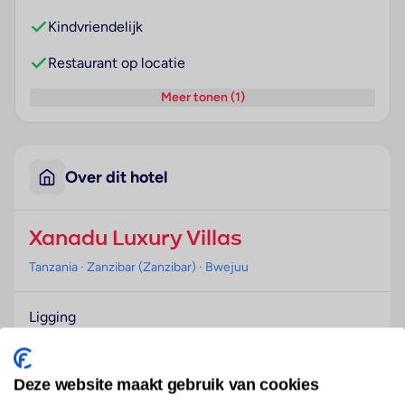
Kindvriendelijk
Restaurant op locatie
Meer tonen (1)
Over dit hotel
Xanadu Luxury Villas
Tanzania
· Zanzibar (Zanzibar)
· Bwejuu
Ligging
Het resort verwelkomt de gasten in Zanzibar (stad)
en biedt in het bijzonder voor volwassenen die in de
vakantie onder elkaar willen zijn alle voorwaarden
Deze website maakt gebruik van cookies
voor een aangenaam verblijf.