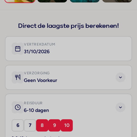
+156
Direct de laagste prijs berekenen!
VERTREKDATUM
31/10/2026
VERZORGING
Geen Voorkeur
REISDUUR
6-10 dagen
6
7
8
9
10