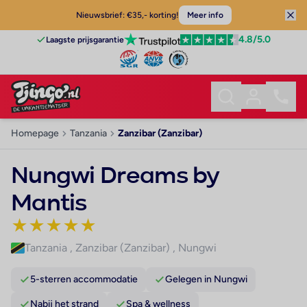
Nieuwsbrief: €35,- korting!
Meer info
4.8
/5.0
Laagste prijsgarantie
Homepage
Tanzania
Zanzibar (Zanzibar)
Nungwi Dreams by
Mantis
★
★
★
★
★
Tanzania
,
Zanzibar (Zanzibar)
,
Nungwi
5-sterren accommodatie
Gelegen in Nungwi
Nabij het strand
Spa & wellness