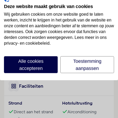
Dit hotel bevindt zich in Nungwi, direct aan het
Deze website maakt gebruik van cookies
strand.
Wij gebruiken cookies om onze website goed te laten
werken, inzicht te krijgen in het gebruik van de website en
Hotelfaciliteiten
onze content en aanbiedingen beter af te stemmen op jouw
Dit hotel beschikt over een lift en een receptie. Het
interesses. Ook zorgen cookies ervoor dat functies van
voorzieningenaanbod van het verblijf bevat een
derden correct worden weergegeven. Lees meer in ons
bagagedepot en een kluis. In de openbare ruimtes is
privacy- en cookiebeleid.
Wi-Fi verkrijgbaar. De tourdesk biedt ondersteuning
bij het boeken van excursies. Er zijn ook winkels.
Buiten biedt een tuin extra ruimte voor ontspanning
Alle cookies
Toestemming
Lees meer
en recreatie. Tot de overige voorzieningen van het
accepteren
aanpassen
hotel behoort een tv-ruimte. De gasten die met de
auto komen, kunnen in een garage of op de
parkeerplaats (kosteloos) parkeren. Onder de
Faciliteiten
beschikbare voorzieningen bevinden zich een 24-
uurs beveiligingsdienst, een Kinderopvang, een
Strand
Hoteluitrusting
medische dienst, een transferservice, kamerservice,
een wasservice, een kapper, een muntwasserette en
Direct aan het strand
Airconditioning
een eigen shuttlebus. De omgeving kan door de