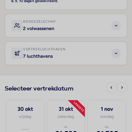
8, 9, 10 dagen geselecteerd.
REISGEZELSCHAP
2 volwassenen
VERTREKLUCHTHAVEN
7 luchthavens
Selecteer vertrekdatum
LAAGSTE
30 okt
31 okt
1 nov
vrijdag
zaterdag
zondag
—
va.
va.