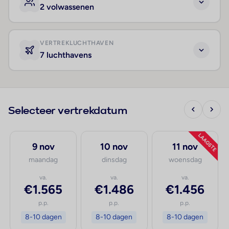
2 volwassenen
VERTREKLUCHTHAVEN
7 luchthavens
Selecteer vertrekdatum
LAAGSTE
9 nov
10 nov
11 nov
maandag
dinsdag
woensdag
va.
va.
va.
€1.565
€1.486
€1.456
p.p.
p.p.
p.p.
8-10 dagen
8-10 dagen
8-10 dagen