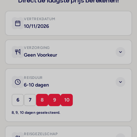
Direct de laagste prijs berekenen!
VERTREKDATUM
10/11/2026
VERZORGING
Geen Voorkeur
REISDUUR
6-10 dagen
6
7
8
9
10
8, 9, 10 dagen geselecteerd.
REISGEZELSCHAP