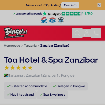
Nieuwsbrief: €35,- korting!
Meer info
4.8
/5.0
Laagste prijsgarantie
Homepage
Tanzania
Zanzibar (Zanzibar)
Toa Hotel & Spa Zanzibar
★
★
★
★
★
Tanzania
,
Zanzibar (Zanzibar)
,
Pongwe
5-sterren accommodatie
Gelegen in Pongwe
Nabij het strand
Spa & wellness