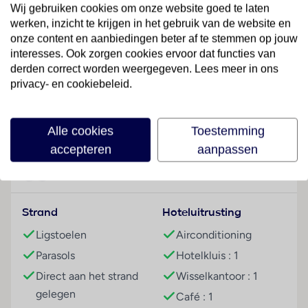
Hotelfaciliteiten
Wij gebruiken cookies om onze website goed te laten
Het vriendelijke personeel aan de receptie is graag bij
werken, inzicht te krijgen in het gebruik van de website en
alle vragen behulpzaam. Een bagagedepot, een kluis
onze content en aanbiedingen beter af te stemmen op jouw
en een wisselkantoor behoren tot de faciliteiten van
interesses. Ook zorgen cookies ervoor dat functies van
het hotel. Via Wi-Fi hebben de gasten toegang tot
derden correct worden weergegeven. Lees meer in ons
het internet. De tourdesk biedt ondersteuning bij het
privacy- en cookiebeleid.
boeken van excursies. Het verblijf beschikt over
Lees meer
meerdere voor gehandicapten toegankelijke
Alle cookies
Toestemming
vrijetijdsbestedingen. Het hotel beschikt over
accepteren
aanpassen
faciliteiten voor rolstoelgebruikers. In de supermarkt
zijn producten voor het dagelijks gebruik verkrijgbaar.
Faciliteiten
In de souvenirwinkel kunnen de gasten souvenirs en
geschenken kopen. Buiten biedt een tuin extra ruimte
Strand
Hoteluitrusting
voor ontspanning en recreatie. Tot de overige
voorzieningen van het hotel behoort een tv-ruimte.
Ligstoelen
Airconditioning
Wie met de auto komt, kan hem (kosteloos) op het
Parasols
Hotelkluis : 1
parkeerterrein van het verblijf parkeren. Onder de
Direct aan het strand
Wisselkantoor : 1
beschikbare voorzieningen bevinden zich een 24-
gelegen
Café : 1
uurs beveiligingsdienst, een oppasservice, een