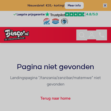
Nieuwsbrief: €35,- korting!
Meer info
4.8
/5.0
Laagste prijsgarantie
Pagina niet gevonden
Landingspagina "/tanzania/zanzibar/matemwe" niet
gevonden
Terug naar home