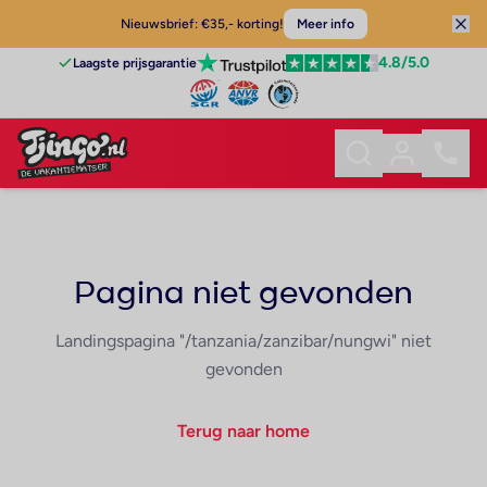
Nieuwsbrief: €35,- korting!
Meer info
4.8
/5.0
Laagste prijsgarantie
Pagina niet gevonden
Landingspagina "/tanzania/zanzibar/nungwi" niet
gevonden
Terug naar home