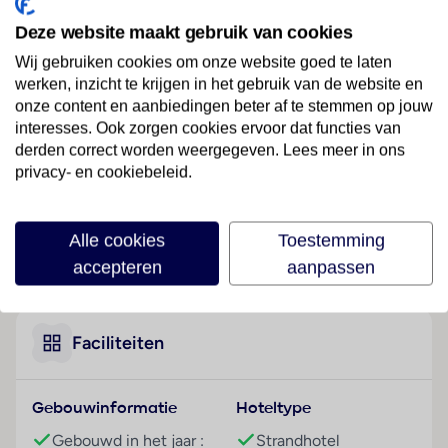
Ligging
Deze website maakt gebruik van cookies
Dit designhotel, ideaal voor strandvakantiegangers,
bevindt zich direct aan de zee, op het eiland Lanta,
Wij gebruiken cookies om onze website goed te laten
werken, inzicht te krijgen in het gebruik van de website en
de toeristische hotspots van het eiland Lanta bereikt
onze content en aanbiedingen beter af te stemmen op jouw
men na circa 2 km. Uitgaansmogelijkheden zoals
interesses. Ook zorgen cookies ervoor dat functies van
nachtclubs, bars, restaurants bereiken de gasten na
derden correct worden weergegeven. Lees meer in ons
circa 2 km, mogelijkheden tot boodschappen doen na
privacy- en cookiebeleid.
ongeveer 2 km en openbare vervoermiddelen
bevinden zich op ongeveer 2 km afstand.
Alle cookies
Toestemming
Hotelfaciliteiten
Lees meer
accepteren
aanpassen
Voor de gasten zijn 83 niet-rokerskamers beschikbaar.
De receptie is 24 uur per dag geopend. Het
voorzieningenaanbod van het resort bevat een
bagagedepot, een kluis en een wisselkantoor. In het
Faciliteiten
vakantiecomplex is Wi-Fi verkrijgbaar. De tourdesk
biedt ondersteuning bij het boeken van excursies. Op
Gebouwinformatie
Hoteltype
het terrein van het verblijf bevinden zich een mooie
tuin en een fraaie speelplaats. Tot de overige
Gebouwd in het jaar :
Strandhotel