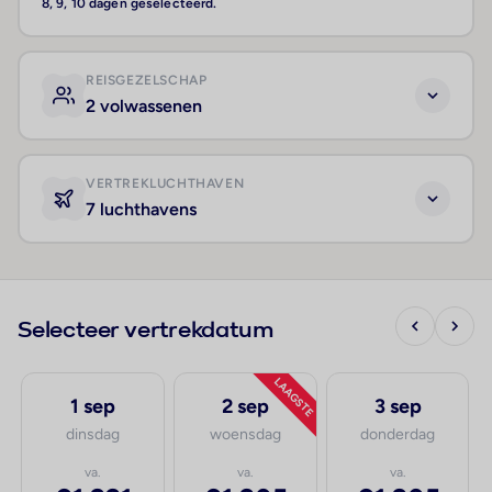
8, 9, 10 dagen geselecteerd.
REISGEZELSCHAP
2 volwassenen
VERTREKLUCHTHAVEN
7 luchthavens
Selecteer vertrekdatum
LAAGSTE
1 sep
2 sep
3 sep
dinsdag
woensdag
donderdag
va.
va.
va.