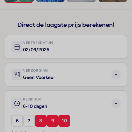
+49
Direct de laagste prijs berekenen!
VERTREKDATUM
02/09/2026
VERZORGING
Geen Voorkeur
REISDUUR
6-10 dagen
6
7
8
9
10