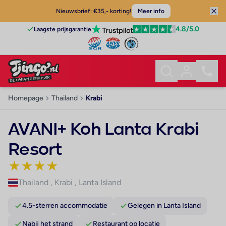
Nieuwsbrief: €35,- korting!
Meer info
4.8
/5.0
Laagste prijsgarantie
Homepage
Thailand
Krabi
AVANI+ Koh Lanta Krabi
Resort
★
★
★
★
Thailand
,
Krabi
,
Lanta Island
4.5-sterren accommodatie
Gelegen in Lanta Island
Nabij het strand
Restaurant op locatie