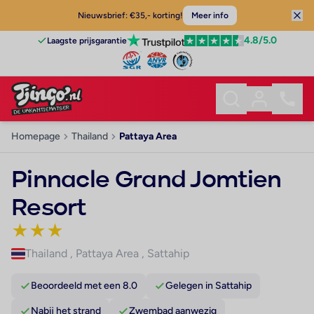
Nieuwsbrief: €35,- korting!
Meer info
4.8
/5.0
Laagste prijsgarantie
Homepage
Thailand
Pattaya Area
Pinnacle Grand Jomtien
Resort
★
★
★
Thailand
,
Pattaya Area
,
Sattahip
Beoordeeld met een 8.0
Gelegen in Sattahip
Nabij het strand
Zwembad aanwezig