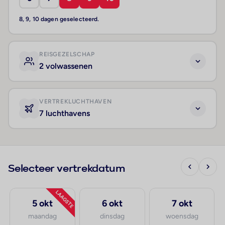
8, 9, 10 dagen geselecteerd.
REISGEZELSCHAP
2 volwassenen
VERTREKLUCHTHAVEN
7 luchthavens
Selecteer vertrekdatum
LAAGSTE
5 okt
6 okt
7 okt
maandag
dinsdag
woensdag