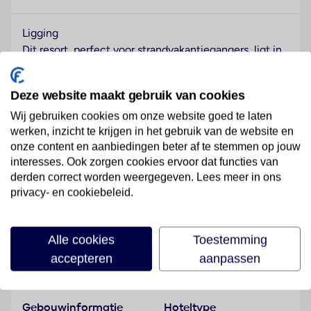
Ligging
Dit resort, perfect voor strandvakantiegangers, ligt in
Jomtien Beach, direct aan de zee. Tot aan de
luchthaven Bangkok (BKK) is het circa 160 km.
Deze website maakt gebruik van cookies
Hotelfaciliteiten
Wij gebruiken cookies om onze website goed te laten
Het resort beschikt over 245 kamers en over een lift.
werken, inzicht te krijgen in het gebruik van de website en
Engels- en Duitstalig personeel bij de receptie in de
onze content en aanbiedingen beter af te stemmen op jouw
ontvangsthal is hulZwembadzichtaardig bij het in- en
interesses. Ook zorgen cookies ervoor dat functies van
uitchecken. Tot de faciliteiten van het complex
derden correct worden weergegeven. Lees meer in ons
privacy- en cookiebeleid.
behoren een bagagedepot, een kluis, een
Lees meer
wisselkantoor en een geldautomaat. In het verblijf is
Wi-Fi verkrijgbaar. De tourdesk biedt ondersteuning
Alle cookies
Toestemming
bij het boeken van excursies. Het resort beschikt over
accepteren
aanpassen
meerdere voor gehandicapten toegankelijke
Faciliteiten
vrijetijdsbestedingen. Rolstoelvriendelijke faciliteiten
zijn beschikbaar. Er zijn winkels die tot rondneuzen en
Gebouwinformatie
Hoteltype
flaneren uitnodigen. Op het terrein van het verblijf