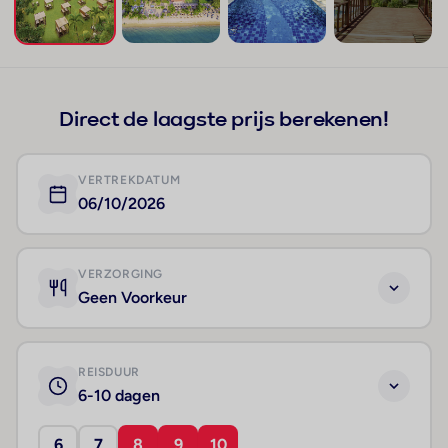
+14
Direct de laagste prijs berekenen!
VERTREKDATUM
06/10/2026
VERZORGING
Geen Voorkeur
REISDUUR
6-10 dagen
6
7
8
9
10