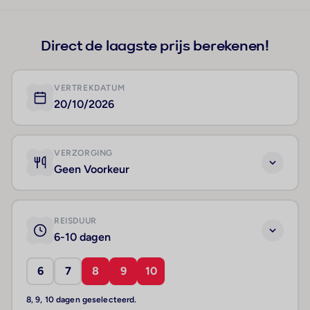
+3
Direct de laagste prijs berekenen!
VERTREKDATUM
20/10/2026
VERZORGING
Geen Voorkeur
REISDUUR
6-10 dagen
6
7
8
9
10
8, 9, 10 dagen geselecteerd.