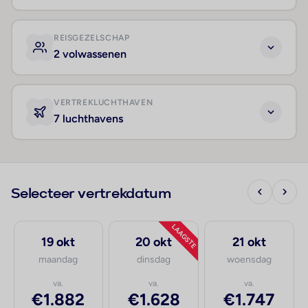
REISGEZELSCHAP
2 volwassenen
VERTREKLUCHTHAVEN
7 luchthavens
Selecteer vertrekdatum
LAAGSTE
19 okt
20 okt
21 okt
maandag
dinsdag
woensdag
va.
va.
va.
€1.882
€1.628
€1.747