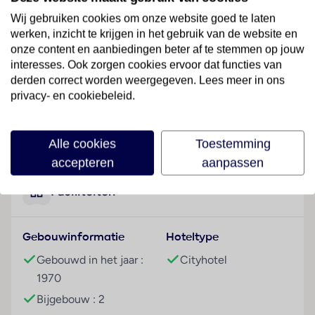
Lumpini Park en de andere attracties van Bangkok,
Wij gebruiken cookies om onze website goed te laten
zoals het Grote Paleis, Wat Pho en de nachtmarkten
werken, inzicht te krijgen in het gebruik van de website en
van Patpong. De internationale luchthaven Don
onze content en aanbiedingen beter af te stemmen op jouw
Mueang bevindt zich op ongeveer 25 km afstand,
interesses. Ook zorgen cookies ervoor dat functies van
naar de luchthaven Suvarnabhumi is het vanaf het
derden correct worden weergegeven. Lees meer in ons
hotel ongeveer 35 km rijden.
privacy- en cookiebeleid.
Hotelfaciliteiten
Lees meer
Voor de gasten staan in een hoofdgebouw met 22
Alle cookies
Toestemming
verdiepingen en in 2 bijgebouwen 517 kamers ter
accepteren
aanpassen
beschikking. Aan de 24-uurs receptie is het in- en
uitchecken altijd mogelijk. Tot het serviceaanbod
Faciliteiten
behoren een garderobe, een bagagedepot, een kluis,
een wisselkantoor en een geldautomaat. Via Wi-Fi
Gebouwinformatie
Hoteltype
hebben de gasten toegang tot het internet. Het hotel
beschikt over verschillende faciliteiten die voor
Gebouwd in het jaar :
Cityhotel
gehandicapten toegankelijk zijn. Een lift en
1970
faciliteiten voor rolstoelgebruikers zijn voorhanden. Er
Bijgebouw : 2
zijn ook winkels. Buiten biedt een tuin extra ruimte