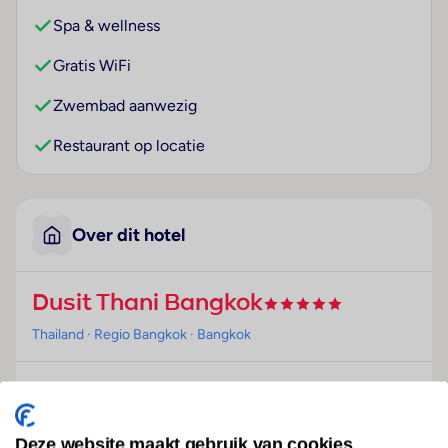
Spa & wellness
Gratis WiFi
Zwembad aanwezig
Restaurant op locatie
Over dit hotel
Dusit Thani Bangkok
Thailand
· Regio Bangkok
· Bangkok
Ligging
Dit stadshotel ligt in het hart van de amusements-,
zaken- en winkelwijken van Bangkok, vlakbij het
Deze website maakt gebruik van cookies