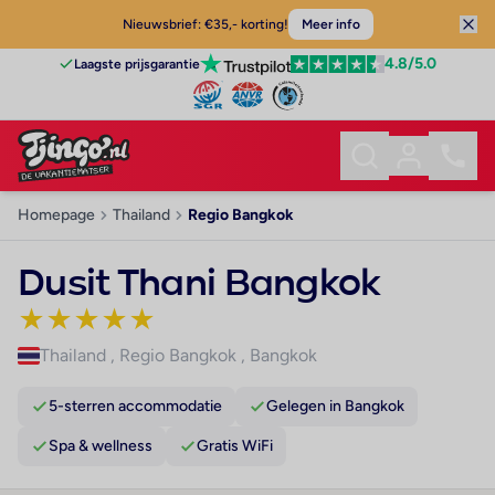
Nieuwsbrief: €35,- korting!
Meer info
4.8
/5.0
Laagste prijsgarantie
Homepage
Thailand
Regio Bangkok
Dusit Thani Bangkok
★
★
★
★
★
Thailand
,
Regio Bangkok
,
Bangkok
5-sterren accommodatie
Gelegen in Bangkok
Spa & wellness
Gratis WiFi