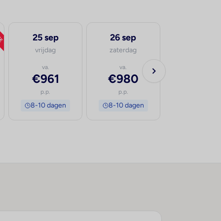
TE
25 sep
26 sep
27 sep
vrijdag
zaterdag
zondag
va.
va.
va.
€961
€980
€961
p.p.
p.p.
p.p.
8-10 dagen
8-10 dagen
8-10 dage