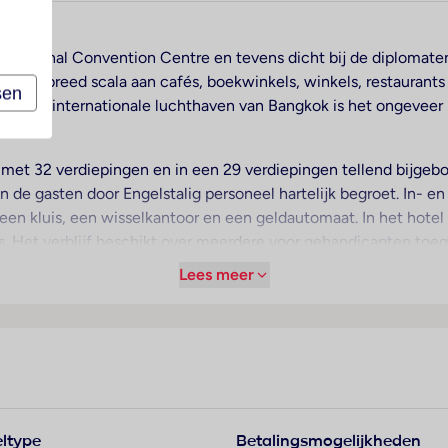
it National Convention Centre en tevens dicht bij de diplomaten
t u een breed scala aan cafés, boekwinkels, winkels, restaura
sen
naar de internationale luchthaven van Bangkok is het ongeveer 
et 32 verdiepingen en in een 29 verdiepingen tellend bijgebo
 de gasten door Engelstalig personeel hartelijk begroet. In- en
 kluis, een wisselkantoor en een geldautomaat. In het hotel is
. Het verblijf beschikt over meerdere voor gehandicapten toega
ruikers en een lift. Naast een supermarkt zijn andere winkels vo
Lees meer
 speelplaats. Tot de overige voorzieningen van het verblijf be
n een garage (tegen toeslag) of op de parkeerplaats parkeren
nst, een oppasservice, een Kinderopvang, een autoverhuur, een
serette, een hotelarts en een eigen shuttlebus. Actieve gaste
tegen toeslag) weten te waarderen, fietsparkeerplekken zijn 
ltype
Betalingsmogelijkheden