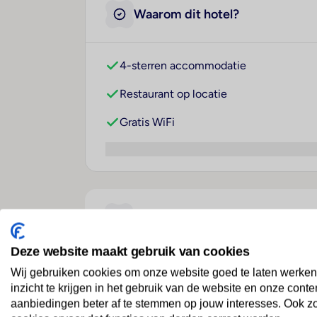
Waarom dit hotel?
4-sterren accommodatie
Restaurant op locatie
Gratis WiFi
Over dit hotel
Deze website maakt gebruik van cookies
Shama Lakeview Asoke Ba
Wij gebruiken cookies om onze website goed te laten werken
inzicht te krijgen in het gebruik van de website en onze conte
Thailand
· Regio Bangkok
· Bangkok
aanbiedingen beter af te stemmen op jouw interesses. Ook z