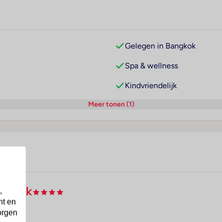
Gelegen in Bangkok
Spa & wellness
Kindvriendelijk
Meer tonen (1)
ngkok
,
nt en
orgen