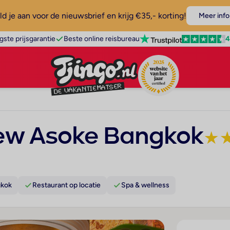
d je aan voor de nieuwsbrief en krijg €35,- korting!
Meer info
4
gste prijsgarantie
Beste online reisbureau
ew Asoke Bangkok
★
gkok
Restaurant op locatie
Spa & wellness