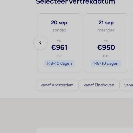
Selecteer vertrekdatum
19 sep
20 sep
21 sep
zaterdag
zondag
maandag
va.
va.
va.
€1.016
€961
€950
p.p.
p.p.
p.p.
8-10 dagen
8-10 dagen
8-10 dagen
vanaf Amsterdam
vanaf Eindhoven
vana