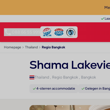
Mel
Laa
088 66 55 999
Homepage
Thailand
Regio Bangkok
Shama Lakevi
Thailand
,
Regio Bangkok
,
Bangkok
4-sterren accommodatie
Gelegen in Ban