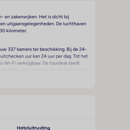
- en zakenwijken. Het is dicht bij
nts en uitgaansgelegenheden. De luchthaven
30 kilometer.
uw 337 kamers ter beschikking. Bij de 24-
 uitchecken uur kan 24 uur per dag. Tot het
 Wi-Fi verkrijgbaar. De tourdesk biedt
nkelijke vrijetijdsbestedingen. Het hotel
orhanden. Op het terrein van het hotel
horen een speelkamer en een bibliotheek.
. Onder de beschikbare voorzieningen
 medische dienst, een transferservice,
n die de omgeving op de fiets willen
eveneens voorhanden. Gasten kunnen gratis
Hoteluitrusting