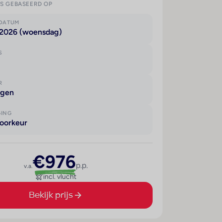
IS GEBASEERD OP
KDATUM
 2026 (woensdag)
S
R
agen
GING
oorkeur
€976
p.p.
v.a.
incl. vlucht
Bekijk prijs