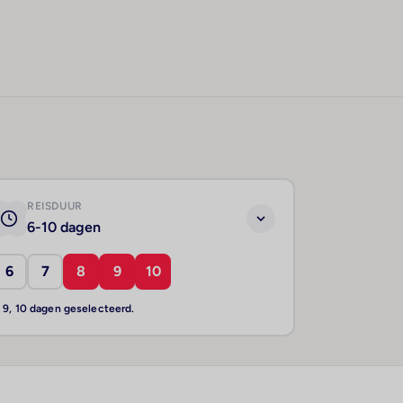
REISDUUR
6-10 dagen
6
7
8
9
10
, 9, 10 dagen geselecteerd.