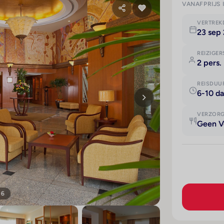
VANAFPRIJS 
VERTRE
23 sep
REIZIGER
2 pers.
REISDUU
6-10 d
VERZOR
Geen V
 6