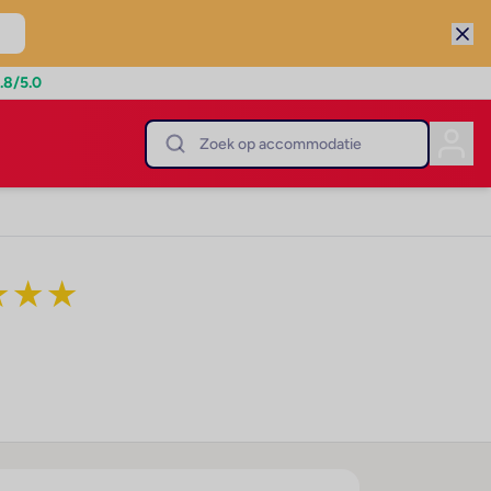
.8
/5.0
★
★
★