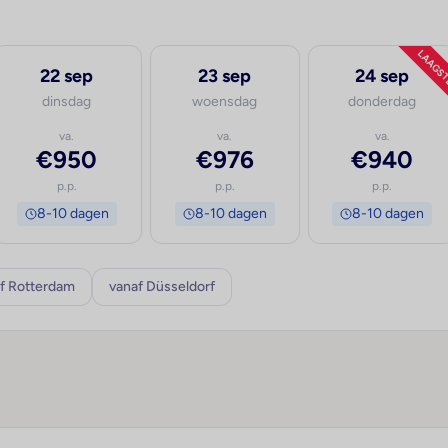
LAAGS
22 sep
23 sep
24 sep
dinsdag
woensdag
donderdag
va.
va.
va.
€950
€976
€940
p.p.
p.p.
p.p.
8-10 dagen
8-10 dagen
8-10 dagen
f Rotterdam
vanaf Düsseldorf