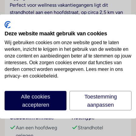
Perfect voor wellness vakantiegangers ligt dit
strandhotel aan een hoofdstraat, op circa 2,5 km van
de populaire bezienswaardigheden, het centrum van
Hua Hin is na 2 km bereikbaar. De luchthaven
Deze website maakt gebruik van cookies
Bangkok (BKK) kan na 255 km worden bereikt.
Wij gebruiken cookies om onze website goed te laten
Hotelfaciliteiten
werken, inzicht te krijgen in het gebruik van de website en
Op de gasten wachten 46 kamers, die zich over twee
onze content en aanbiedingen beter af te stemmen op jouw
2 verdiepingen tellende gebouwen met liften
interesses. Ook zorgen cookies ervoor dat functies van
verdelen. Bij de 24-uurs receptie in de
derden correct worden weergegeven. Lees meer in ons
Lees meer
ontvangstruimte worden de gasten door Engelstalig
privacy- en cookiebeleid.
personeel hartelijk begroet. In- en uitchecken uur kan
24 uur per dag. Tot de faciliteiten van het resort
Alle cookies
Toestemming
behoren een bagagedepot en een kluis. In het verblijf
Faciliteiten
accepteren
aanpassen
is Wi-Fi verkrijgbaar. De tourdesk biedt ondersteuning
bij het boeken van excursies. Het complex beschikt
Gebouwinformatie
Hoteltype
over faciliteiten voor rolstoelgebruikers. Er zijn ook
winkels. Buiten biedt een tuin extra ruimte voor
Aan een hoofdweg
Strandhotel
ontspanning en recreatie. Tot de overige
gelegen