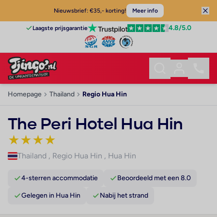
Nieuwsbrief: €35,- korting!
Meer info
4.8
/5.0
Laagste prijsgarantie
Homepage
Thailand
Regio Hua Hin
The Peri Hotel Hua Hin
★
★
★
★
Thailand
,
Regio Hua Hin
,
Hua Hin
4-sterren accommodatie
Beoordeeld met een 8.0
Gelegen in Hua Hin
Nabij het strand