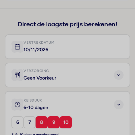
Direct de laagste prijs berekenen!
VERTREKDATUM
10/11/2026
VERZORGING
Geen Voorkeur
REISDUUR
6-10 dagen
6
7
8
9
10
8, 9, 10 dagen geselecteerd.