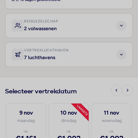
REISGEZELSCHAP
2 volwassenen
VERTREKLUCHTHAVEN
7 luchthavens
Selecteer vertrekdatum
LAAGSTE
9 nov
10 nov
11 nov
maandag
dinsdag
woensdag
va.
va.
va.