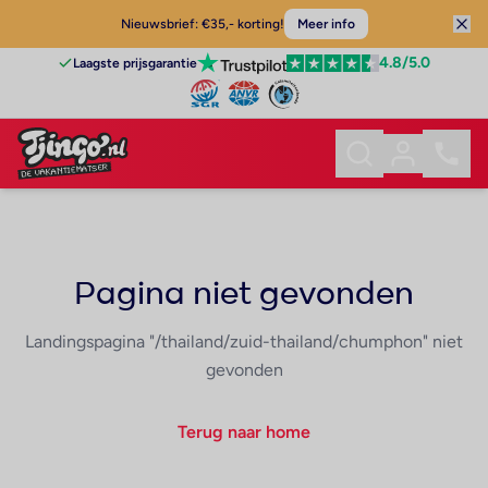
Nieuwsbrief: €35,- korting!
Meer info
4.8
/5.0
Laagste prijsgarantie
Pagina niet gevonden
Landingspagina "/thailand/zuid-thailand/chumphon" niet
gevonden
Terug naar home