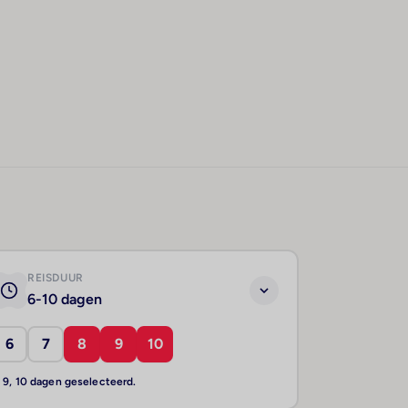
REISDUUR
6-10 dagen
6
7
8
9
10
, 9, 10 dagen geselecteerd.