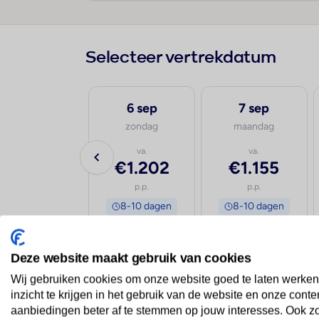
Selecteer vertrekdatum
5 sep
6 sep
7 sep
zaterdag
zondag
maandag
va.
va.
va.
€1.226
€1.202
€1.155
p.p.
p.p.
p.p.
8-10 dagen
8-10 dagen
8-10 dagen
Deze website maakt gebruik van cookies
vanaf Amsterdam
vanaf Eindhoven
vana
Wij gebruiken cookies om onze website goed te laten werken
inzicht te krijgen in het gebruik van de website en onze conte
aanbiedingen beter af te stemmen op jouw interesses. Ook z