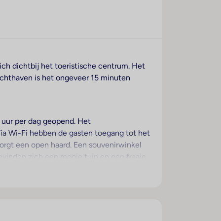
ch dichtbij het toeristische centrum. Het
achthaven is het ongeveer 15 minuten
4 uur per dag geopend. Het
ia Wi-Fi hebben de gasten toegang tot het
orgt een open haard. Een souvenirwinkel
bevinden zich een mooie tuin en een fraaie
de reizigers over parkeerplaatsen
che dienst, een transferservice,
plekken gereed, bovendien is er een