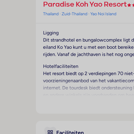
Paradise Koh Yao Resort
Thailand
· Zuid-Thailand
· Yao Noi Island
Ligging
Dit strandhotel en bungalowcomplex ligt di
eiland Ko Yao kunt u met een boot bereike
rijden. Vanaf de jachthaven is het nog onge
Hotelfaciliteiten
Het resort biedt op 2 verdiepingen 70 niet
voorzieningenaanbod van het vakantiecomp
internet. De tourdesk biedt ondersteuning
en andere winkels zijn voorhanden om heerl
speelplaats. Tot de overige voorzieningen 
kosteloos. Tot de aangeboden diensten hor
kamerservice, een wekdienst, een wasservi
fietZeezichterhuur. Ter ondersteuning van
Faciliteiten