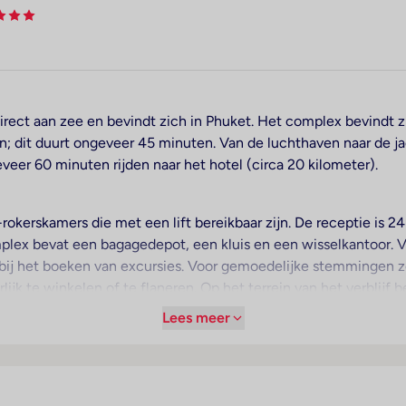
rect aan zee en bevindt zich in Phuket. Het complex bevindt zi
n; dit duurt ongeveer 45 minuten. Van de luchthaven naar de j
veer 60 minuten rijden naar het hotel (circa 20 kilometer).
-rokerskamers die met een lift bereikbaar zijn. De receptie is 2
lex bevat een bagagedepot, een kluis en een wisselkantoor. V
 bij het boeken van excursies. Voor gemoedelijke stemmingen z
ijk te winkelen of te flaneren. Op het terrein van het verblijf 
van het resort behoort een bibliotheek. Desgewenst beschikken 
Lees meer
en een 24-uurs beveiligingsdienst, een oppasservice, een medis
ce en een eigen shuttlebus. Voor de gasten staan fietsparkeer
 het zakendoen is een fax voorhanden.