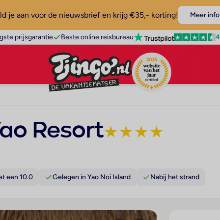
d je aan voor de nieuwsbrief en krijg €35,- korting!
Meer info
4
gste prijsgarantie
Beste online reisbureau
ao Resort
★
★
★
★
t een 10.0
Gelegen in Yao Noi Island
Nabij het strand