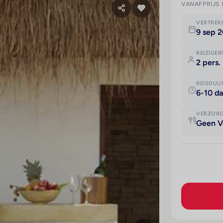
VANAFPRIJS 
VERTRE
9 sep 
REIZIGER
2 pers.
REISDUU
6-10 d
VERZOR
Geen V