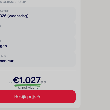
IS GEBASEERD OP
KDATUM
2026 (woensdag)
S
R
agen
GING
oorkeur
€1.027
p.p.
v.a.
incl. vlucht
Bekijk prijs