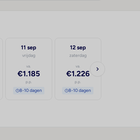
11 sep
12 sep
13 sep
vrijdag
zaterdag
zondag
va.
va.
va.
€1.185
€1.226
€1.191
p.p.
p.p.
p.p.
8-10 dagen
8-10 dagen
8-10 dage