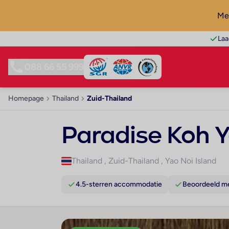
Mel
Laa
088 66 55 999
Homepage
Thailand
Zuid-Thailand
Paradise Koh Y
Thailand
,
Zuid-Thailand
,
Yao Noi Island
4.5-sterren accommodatie
Beoordeeld me