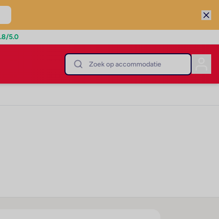
.8
/5.0