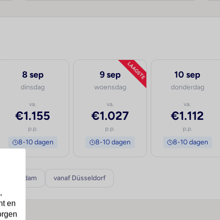
LAAGSTE
8 sep
9 sep
10 sep
dinsdag
woensdag
donderdag
va.
va.
va.
€1.155
€1.027
€1.112
p.p.
p.p.
p.p.
8-10 dagen
8-10 dagen
8-10 dagen
f Rotterdam
vanaf Düsseldorf
,
nt en
orgen