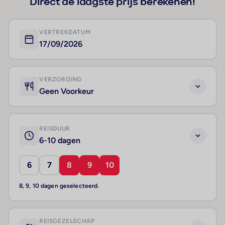
Direct de laagste prijs berekenen!
VERTREKDATUM
17/09/2026
VERZORGING
Geen Voorkeur
REISDUUR
6-10 dagen
6
7
8
9
10
8, 9, 10 dagen geselecteerd.
REISGEZELSCHAP