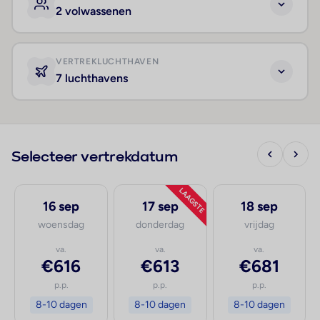
2 volwassenen
VERTREKLUCHTHAVEN
7 luchthavens
Selecteer vertrekdatum
LAAGSTE
16 sep
17 sep
18 sep
woensdag
donderdag
vrijdag
va.
va.
va.
€616
€613
€681
p.p.
p.p.
p.p.
8-10 dagen
8-10 dagen
8-10 dagen