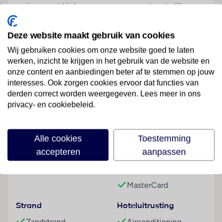
gezinnen met kinderen: van een aquapark met glijbanen
tot miniclub en animatie. Terwijl de kids zich uitleven in
het zwembad, relax jij op een ligbed aan zee of geniet je
Deze website maakt gebruik van cookies
van een drankje aan de poolbar. Hier draait alles om
Wij gebruiken cookies om onze website goed te laten
plezier, comfort en ontspanning voor het hele gezin.
werken, inzicht te krijgen in het gebruik van de website en
✔ Direct aan het strand
onze content en aanbiedingen beter af te stemmen op jouw
Lees meer
interesses. Ook zorgen cookies ervoor dat functies van
✔ Aquapark met maar liefst 5 glijbanen
derden correct worden weergegeven. Lees meer in ons
✔ Uitgebreid All Inclusive concept
privacy- en cookiebeleid.
✔ Ruime keuze aan bars en restaurants
✔ Geanimeerde miniclub & entertainment
Faciliteiten
Algemeen
Alle cookies
Toestemming
AQI Skanes Family Resort is een modern
accepteren
aanpassen
Hoteltype
Betalingsmogelijkheden
viersterrenresort met 360 kamers, meerdere zwembaden
Strandhotel
Visa Card
en een levendige sfeer. Dankzij de All Inclusive formule
kun je de hele dag genieten van snacks, drankjes en
MasterCard
buffetmaaltijden. Overdag activiteiten voor jong en oud
Strand
Hoteluitrusting
– ’s avonds shows en entertainment.
Zandstrand
Airconditioning