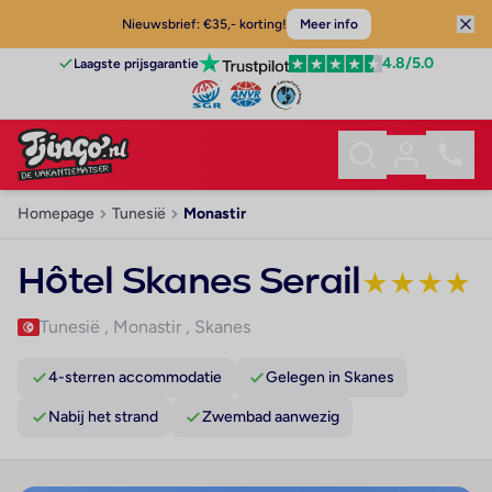
Nieuwsbrief: €35,- korting!
Meer info
4.8
/5.0
Laagste prijsgarantie
Homepage
Tunesië
Monastir
Hôtel Skanes Serail
★
★
★
★
Tunesië
,
Monastir
,
Skanes
4-sterren accommodatie
Gelegen in Skanes
Nabij het strand
Zwembad aanwezig