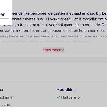
t het vriendelijke personeel de gasten met raad en daad bij. E
sen
 de openbare ruimtes is Wi-Fi verkrijgbaar. Het is mogelijk om
en biedt een tuin extra ruimte voor ontspanning en recreatie. 
erplaats parkeren. Tot de aangeboden diensten horen een oppa
-uurs kamerservice, een wekdienst, een wasservice en een kap
len de fietZeezichterhuur (kosteloos) op prijs stellen.
Lees meer
 verwarming zorgen voor een aangename luchtcirculatie in de 
eten. Bovendien zijn een kluis en een minibar beschikbaar. Ook z
iet-/kabelontvangst en Wi-Fi ronden het serviceaanbod af. In 
en z1 met kinderzwembaden. Op het zonneterras staan comfort
er
Maaltijden
embad worden verfrissende drankjes aangeboden. Het verblijf b
adkamer
Halfpension
eybal, midgetgolf, golfen en paardrijden aan en tegen betaling 
ouche
 zoals windsurfen, jetskiën, waterfietsen, bananenboot varen