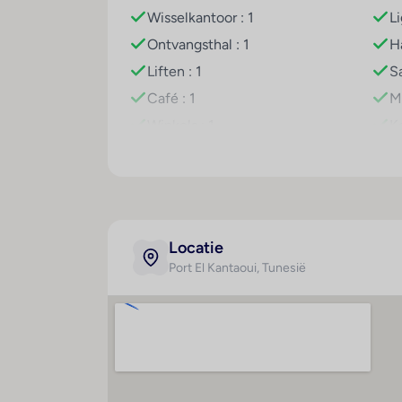
Wisselkantoor : 1
L
Het hotel heeft in het indoorgedeelte ook ve
het hotel worden diverse wellnessaanbied
Ontvangsthal : 1
H
aangeboden. Het entertainmentprogramma b
Liften : 1
Sa
powered by www.giata.com for client nof
Café : 1
M
Eten en drinken
Winkels : 1
K
Een restaurant, een koffiehuis en een bar b
Kapper : 1
A
voor een culinair highlight. Ook bijzondere 
g
Bar(s) : 1
C
Discotheek : 1
Kl
Restaurant(s) : 1
Locatie
Ba
Conferentiezaal : 1
Port El Kantaoui
, Tunesië
Te
Internetaansluiting
WiFi hotspot
Roomservice
Wasservice
Medische dienst