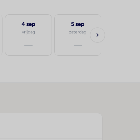
4 sep
5 sep
vrijdag
zaterdag
—
—