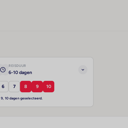
REISDUUR
6-10 dagen
6
7
8
9
10
, 9, 10 dagen geselecteerd.