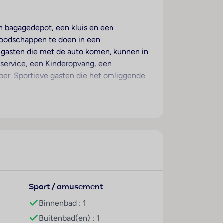
en bagagedepot, een kluis en een
 boodschappen te doen in een
De gasten die met de auto komen, kunnen in
sservice, een Kinderopvang, een
per. Sportieve gasten die het omliggende
kamers. De gasten kunnen vanaf het balkon
ijn een koelkast en een mini-koelkast
de badkamer, uitgerust met een douche en
abele ligstoelen en schaduwrijke parasols
Sport / amusement
iedt een uitvoerig outdoorprogramma met
Binnenbad : 1
tennis. Er is keuze uit verschillende
Buitenbad(en) : 1
 en duiken en tegen betaling waterskiën.