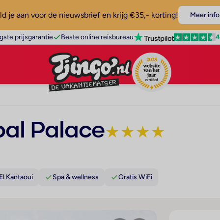
d je aan voor de nieuwsbrief en krijg €35,- korting!
Meer info
4
gste prijsgarantie
Beste online reisbureau
bal Palace
★
★
★
★
El Kantaoui
Spa & wellness
Gratis WiFi