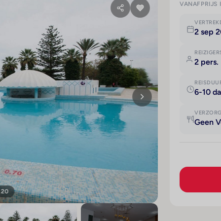
VANAFPRIJS 
VERTRE
2 sep 
REIZIGER
2 pers.
REISDUU
6-10 d
VERZOR
Geen V
120