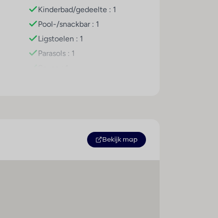
Kinderbad/gedeelte : 1
tudio, tafeltennis, biljart en aerobics. In
salon en massagebehandelingen
Pool-/snackbar : 1
ght GIATA 2004 - 2026. Multilingual,
Ligstoelen : 1
Parasols : 1
Sauna : 1
geboekt. Ontbijt en diner zorgen dagelijks
Zonneterras : 1
Massage : 1
Bananenboot : 1
Waterski : 1
Jetski : 1
Bekijk map
Duiken : 1
Surfen : 1
Windsurfen : 1
Waterfiets : 1
Tafeltennis : 1