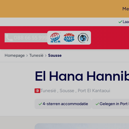
Mel
Laa
088 66 55 999
Homepage
Tunesië
Sousse
El Hana Hanni
Tunesië
,
Sousse
,
Port El Kantaoui
4-sterren accommodatie
Gelegen in Port 