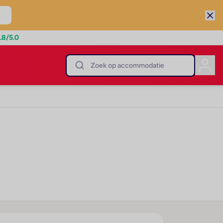
.8
/5.0