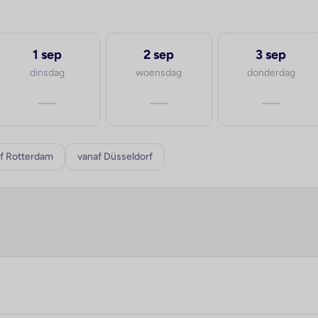
1 sep
2 sep
3 sep
dinsdag
woensdag
donderdag
—
—
—
f Rotterdam
vanaf Düsseldorf