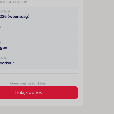
IS GEBASEERD OP
KDATUM
2026 (woensdag)
S
R
agen
GING
oorkeur
Geen prijs beschikbaar
Bekijk opties