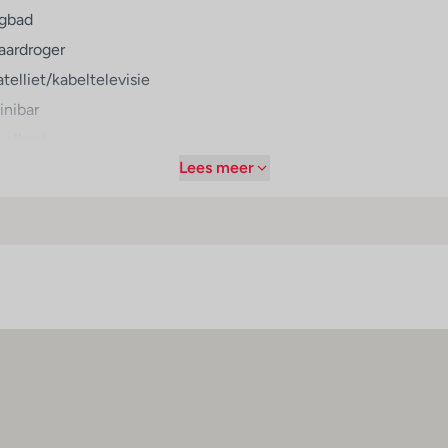
igbad
el activiteiten voor sportliefhebbers in petto zoals een fitnesss
ingen zoals bijvoorbeeld spa, sauna, hamam, een schoonheids
aardroger
estaat ondere andere uit een disco en een nachtclub. Copyri
telliet/kabeltelevisie
 125551
inibar
oelkast
ehoren tot de culinaire faciliteiten. Er kan halfpension worden 
Lees meer
irconditioning (centraal
maaltijden zoals bijvoorbeeld halal maaltijden zijn verkrijgbaar.
eregeld)
entrale verwarming
uis
lkon of terras
levisie