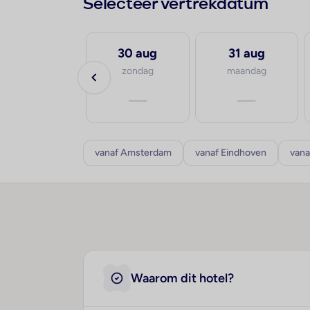
Selecteer vertrekdatum
19 aug
30 aug
31 aug
woensdag
zondag
maandag
—
—
—
vanaf Amsterdam
vanaf Eindhoven
vana
Waarom dit hotel?