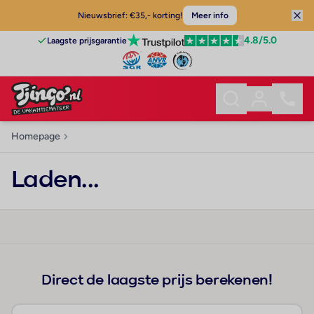
Nieuwsbrief: €35,- korting!
Meer info
4.8
/5.0
Laagste prijsgarantie
Homepage
Laden...
Direct de laagste prijs berekenen!