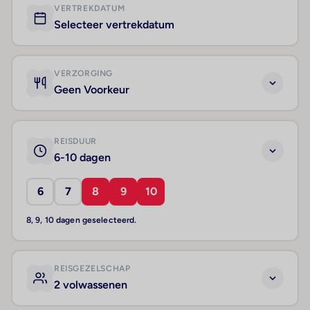
VERTREKDATUM
Selecteer vertrekdatum
VERZORGING
Geen Voorkeur
REISDUUR
6-10 dagen
6
7
8
9
10
8, 9, 10 dagen geselecteerd.
REISGEZELSCHAP
2 volwassenen