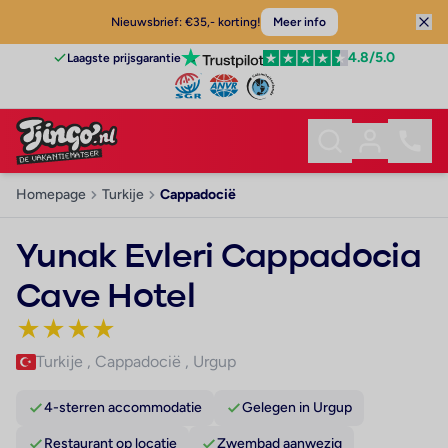
Nieuwsbrief: €35,- korting!
Meer info
4.8
/5.0
Laagste prijsgarantie
Homepage
Turkije
Cappadocië
Yunak Evleri Cappadocia
Cave Hotel
★
★
★
★
Turkije
,
Cappadocië
,
Urgup
4-sterren accommodatie
Gelegen in Urgup
Restaurant op locatie
Zwembad aanwezig