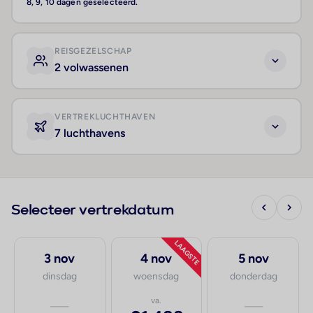
8, 9, 10 dagen geselecteerd.
REISGEZELSCHAP
2 volwassenen
VERTREKLUCHTHAVEN
7 luchthavens
Selecteer vertrekdatum
LAAGSTE
3 nov
4 nov
5 nov
dinsdag
woensdag
donderdag
—
va.
—