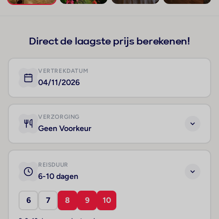
+192
Direct de laagste prijs berekenen!
VERTREKDATUM
04/11/2026
VERZORGING
Geen Voorkeur
REISDUUR
6-10 dagen
6
7
8
9
10