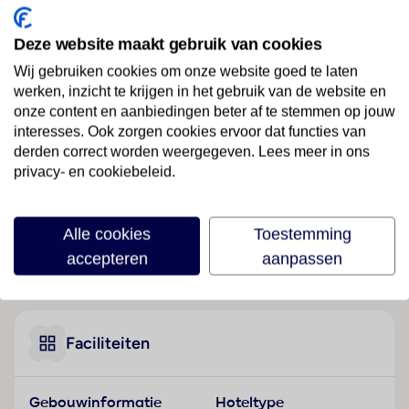
Ligging
Deze website maakt gebruik van cookies
Het charmehotel is ideaal voor wandelaars en
Wij gebruiken cookies om onze website goed te laten
avonturiers en ligt op circa 500 m van het bruisende
werken, inzicht te krijgen in het gebruik van de website en
toeristische centrum van Ürgüp. In de buurt bevinden
onze content en aanbiedingen beter af te stemmen op jouw
zich naast verschillende bars, pubs en restaurants ook
interesses. Ook zorgen cookies ervoor dat functies van
winkels om boodschappen te doen. De
derden correct worden weergegeven. Lees meer in ons
privacy- en cookiebeleid.
dichtstbijzijnde luchthaven is Nevsehir (NAV) en
bevindt zich op ca. 45 km afstand, de luchthaven
Kayseri (ASR) is na ongeveer 73 km te bereiken.
Alle cookies
Toestemming
Hotelfaciliteiten
accepteren
aanpassen
Lees meer
Het hotel beschikt over 30 kamers, 7 suites en 20
tweepersoonskamers en over een lift. Engelstalig
personeel bij de receptie in de ontvangsthal is
hulZwembadzichtaardig bij het in- en uitchecken.
Faciliteiten
Een bagagedepot, een kluis en een wisselkantoor
behoren tot de faciliteiten van het hotel. Via Wi-Fi
Gebouwinformatie
Hoteltype
hebben de gasten toegang tot het internet. De