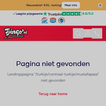
Nieuwsbrief: €35,- korting!
Meer info
4.8
/5.0
Laagste prijsgarantie
Pagina niet gevonden
Landingspagina "/turkije/centraal-turkije/mustafapasa"
niet gevonden
Terug naar home