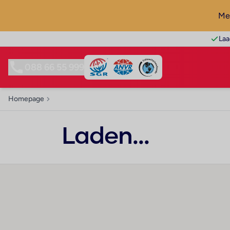
Mel
Laa
088 66 55 999
Homepage
Laden...