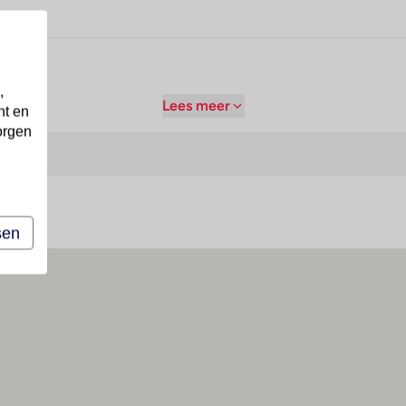
,
Lees meer
nt en
orgen
sen