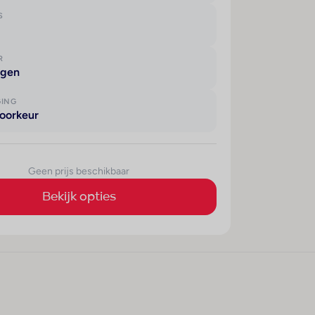
S
R
agen
GING
oorkeur
Geen prijs beschikbaar
Bekijk opties