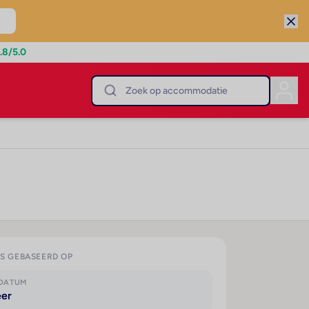
.8
/5.0
IS GEBASEERD OP
KDATUM
eer