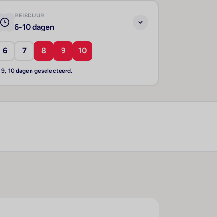
REISDUUR
6-10 dagen
6
7
8
9
10
, 9, 10 dagen geselecteerd.