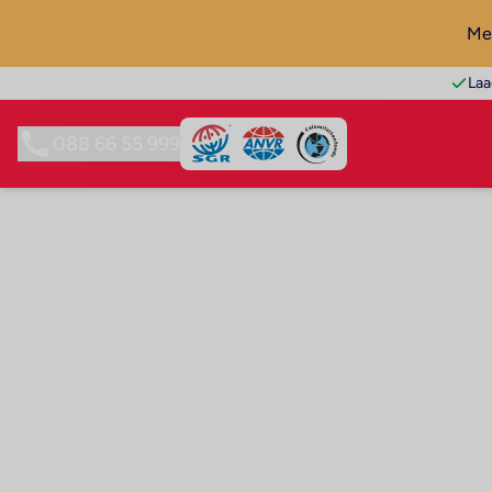
Mel
Laa
088 66 55 999