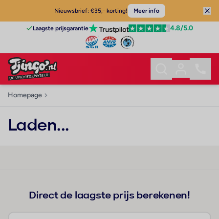
Nieuwsbrief: €35,- korting!
Meer info
4.8
/5.0
Laagste prijsgarantie
Homepage
Laden...
Direct de laagste prijs berekenen!