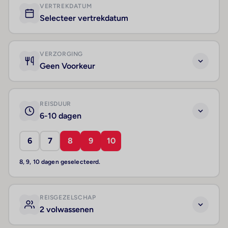
VERTREKDATUM
Selecteer vertrekdatum
VERZORGING
Geen Voorkeur
REISDUUR
6-10 dagen
6
7
8
9
10
8, 9, 10 dagen geselecteerd.
REISGEZELSCHAP
2 volwassenen