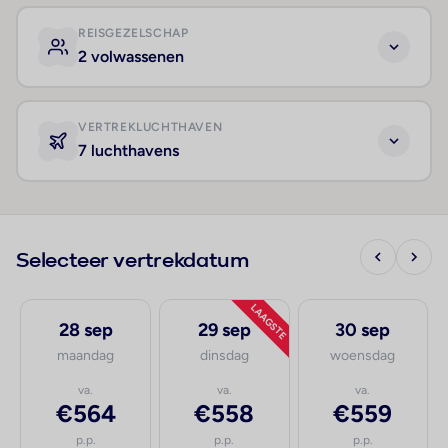
REISGEZELSCHAP
2 volwassenen
VERTREKLUCHTHAVEN
7 luchthavens
Selecteer vertrekdatum
LAAGSTE
28 sep
29 sep
30 sep
maandag
dinsdag
woensdag
va.
va.
va.
€564
€558
€559
p.p.
p.p.
p.p.