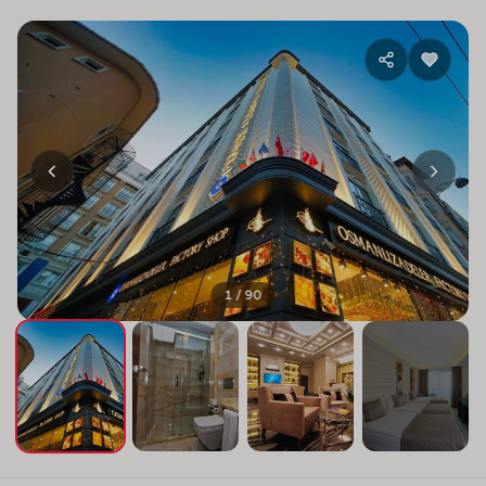
1 / 90
+86