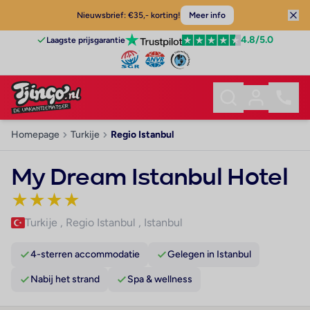
Nieuwsbrief: €35,- korting!
Meer info
4.8
/5.0
Laagste prijsgarantie
Homepage
Turkije
Regio Istanbul
My Dream Istanbul Hotel
★
★
★
★
Turkije
,
Regio Istanbul
,
Istanbul
4-sterren accommodatie
Gelegen in Istanbul
Nabij het strand
Spa & wellness