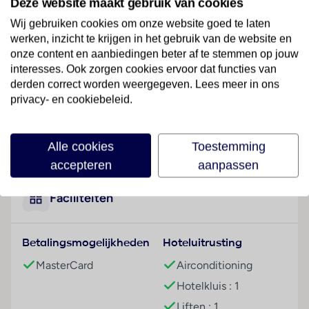
Deze website maakt gebruik van cookies
het strand.
Wij gebruiken cookies om onze website goed te laten
Hotelfaciliteiten
werken, inzicht te krijgen in het gebruik van de website en
Dit hotel beschikt over een lift en een receptie.
onze content en aanbiedingen beter af te stemmen op jouw
Service zoals een bagagedepot en een kluis draagt bij
interesses. Ook zorgen cookies ervoor dat functies van
tot een comfortabel verblijf. In het verblijf is Wi-Fi
derden correct worden weergegeven. Lees meer in ons
verkrijgbaar. De tourdesk biedt ondersteuning bij het
privacy- en cookiebeleid.
boeken van excursies. Het hotel beschikt over
meerdere voor gehandicapten toegankelijke
Lees meer
Alle cookies
Toestemming
vrijetijdsbestedingen. Naast een supermarkt zijn
andere winkels voorhanden. Buiten biedt een tuin
accepteren
aanpassen
extra ruimte voor ontspanning en recreatie. Tot de
overige voorzieningen van het hotel behoren een tv-
Faciliteiten
ruimte en een bibliotheek. De gasten die met de auto
komen, kunnen in een garage of op de parkeerplaats
Betalingsmogelijkheden
Hoteluitrusting
parkeren. Onder de beschikbare voorzieningen
bevinden zich een transferservice, kamerservice, een
MasterCard
Airconditioning
wasservice, een kapper en een muntwasserette. Ter
Hotelkluis : 1
ondersteuning van het zakendoen is een fax
Liften : 1