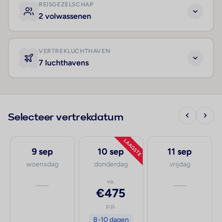
REISGEZELSCHAP
2 volwassenen
VERTREKLUCHTHAVEN
7 luchthavens
Selecteer vertrekdatum
LAAGSTE
9 sep
10 sep
11 sep
woensdag
donderdag
vrijdag
—
va.
—
€475
p.p.
8-10 dagen