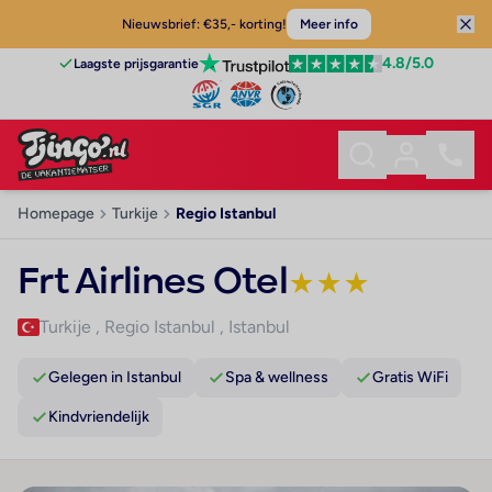
Nieuwsbrief: €35,- korting!
Meer info
4.8
/5.0
Laagste prijsgarantie
Homepage
Turkije
Regio Istanbul
Frt Airlines Otel
★
★
★
Turkije
,
Regio Istanbul
,
Istanbul
Gelegen in Istanbul
Spa & wellness
Gratis WiFi
Kindvriendelijk