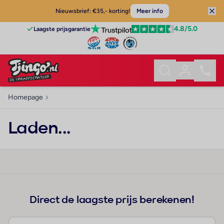
Nieuwsbrief: €35,- korting!
Meer info
4.8
/5.0
Laagste prijsgarantie
Homepage
Laden...
Direct de laagste prijs berekenen!