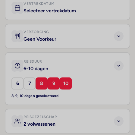
VERTREKDATUM
Selecteer vertrekdatum
VERZORGING
Geen Voorkeur
REISDUUR
6-10 dagen
6
7
8
9
10
8, 9, 10 dagen geselecteerd.
REISGEZELSCHAP
2 volwassenen