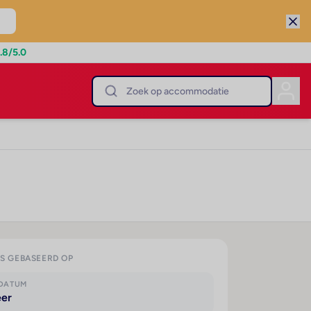
.8
/5.0
IS GEBASEERD OP
KDATUM
eer