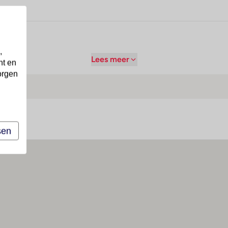
,
Lees meer
nt en
orgen
sen