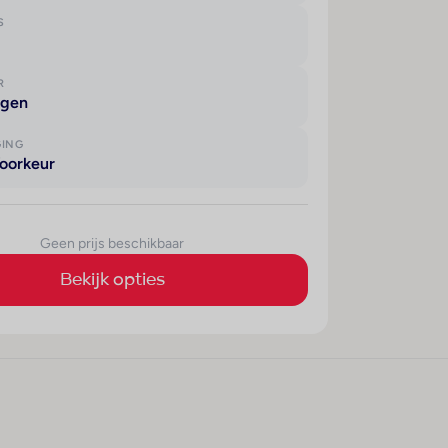
S
R
agen
GING
oorkeur
Geen prijs beschikbaar
Bekijk opties