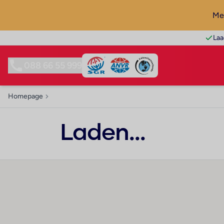
Mel
Laa
088 66 55 999
Homepage
Laden...