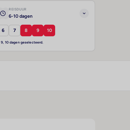
REISDUUR
6-10 dagen
6
7
8
9
10
, 9, 10 dagen geselecteerd.