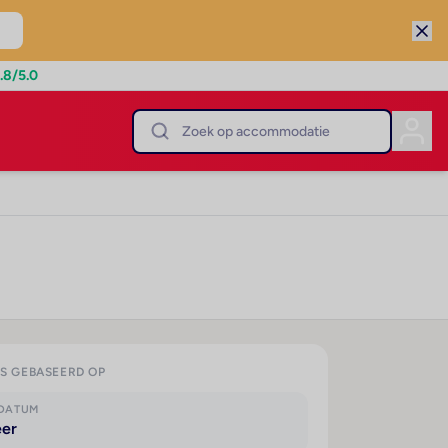
.8
/5.0
IS GEBASEERD OP
KDATUM
eer