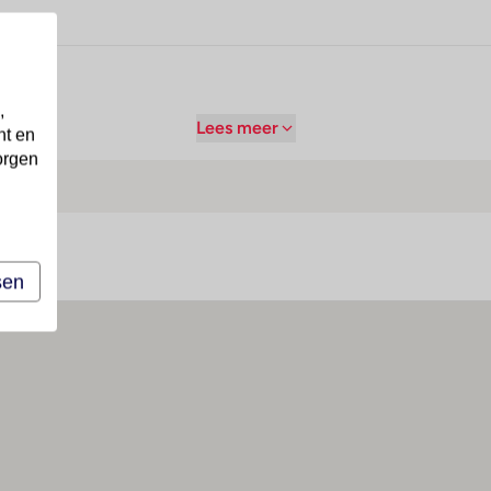
,
Lees meer
nt en
orgen
sen