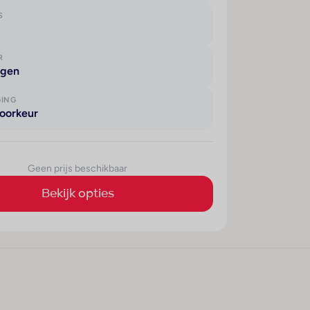
S
R
agen
GING
oorkeur
Geen prijs beschikbaar
Bekijk opties