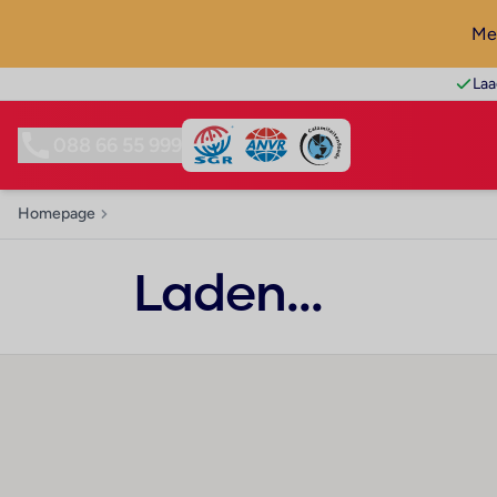
Mel
Laa
088 66 55 999
Homepage
Laden...