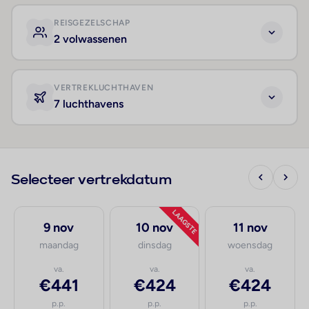
REISGEZELSCHAP
2 volwassenen
VERTREKLUCHTHAVEN
7 luchthavens
Selecteer vertrekdatum
LAAGSTE
9 nov
10 nov
11 nov
maandag
dinsdag
woensdag
va.
va.
va.
€441
€424
€424
p.p.
p.p.
p.p.