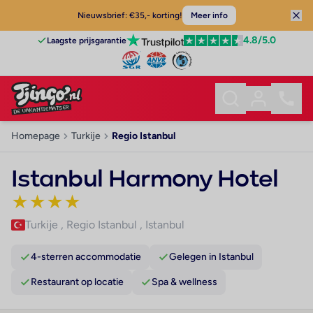
Nieuwsbrief: €35,- korting!
Meer info
4.8
/5.0
Laagste prijsgarantie
Homepage
Turkije
Regio Istanbul
Istanbul Harmony Hotel
★
★
★
★
Turkije
,
Regio Istanbul
,
Istanbul
4-sterren accommodatie
Gelegen in Istanbul
Restaurant op locatie
Spa & wellness