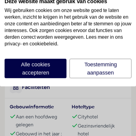
Deze website maakt gebruik van cookies
enkele minuten wandelen van de beroemde
toeristische attracties als de Blauwe Moskee, de
Wij gebruiken cookies om onze website goed te laten
Hagia Sofia en het Topkapi Paleis. Aansluitingen op
werken, inzicht te krijgen in het gebruik van de website en
het openbaar vervoer zijn in een straal van 1 km om
onze content en aanbiedingen beter af te stemmen op jouw
interesses. Ook zorgen cookies ervoor dat functies van
het hotel te vinden en de gasten vinden restaurants,
derden correct worden weergegeven. Lees meer in ons
bars, het toeristisch centrum op 500 meter afstand in
privacy- en cookiebeleid.
Sultanahmet. Het is 1,5 km naar de kruidenbazaar, 3
km naar de zee van Marmaris en 10 km naar de Grand
Bazaar. De luchthaven Atatürk ligt op 17 km afstand.
Lees meer
Alle cookies
Toestemming
Hotelfaciliteiten
accepteren
aanpassen
In een 3 verdiepingen tellend hoofdgebouw en een
bijgebouw staan de gasten 14 niet-rokerskamers, 2
Faciliteiten
eenpersoons- en 10 tweepersoonskamers ter
beschikking. Dit hotel beschikt over een lift en een
Gebouwinformatie
Hoteltype
ontvangsthal met een 24-uurs receptie. Engels- en
Duitstalig personeel helpt bij het in- en uitchecken.
Aan een hoofdweg
Cityhotel
Tot de faciliteiten van het hotel behoren een
gelegen
Gezinsvriendelijk
bagagedepot, een kluis, een wisselkantoor en een
Gebouwd in het jaar :
hotel