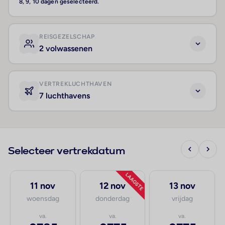
8, 9, 10 dagen geselecteerd.
REISGEZELSCHAP
2 volwassenen
VERTREKLUCHTHAVEN
7 luchthavens
Selecteer vertrekdatum
LAAGSTE
11 nov
12 nov
13 nov
woensdag
donderdag
vrijdag
va.
va.
va.