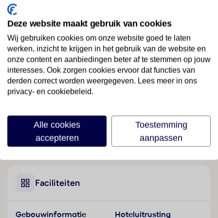
Ligging
Deze website maakt gebruik van cookies
Het hotel heet de gasten in Istanbul welkom.
Wij gebruiken cookies om onze website goed te laten
werken, inzicht te krijgen in het gebruik van de website en
Hotelfaciliteiten
onze content en aanbiedingen beter af te stemmen op jouw
Het hotel beschikt over 171 niet-rokerskamers en
interesses. Ook zorgen cookies ervoor dat functies van
over 2 liften. Het vriendelijke personeel aan de
derden correct worden weergegeven. Lees meer in ons
receptie is graag bij alle vragen behulpzaam. Een
privacy- en cookiebeleid.
garderobe, een bagagedepot, een kluis en een
wisselkantoor bieden de nodige service. Via Wi-Fi
hebben de gasten toegang tot het internet. De
Alle cookies
Toestemming
tourdesk biedt ondersteuning bij het boeken van
accepteren
aanpassen
Lees meer
excursies. Het hotel beschikt over een aantal voor
gehandicapten toegankelijke voorzieningen.
Rolstoelvriendelijke faciliteiten zijn beschikbaar. Een
souvenirwinkel en andere winkels zijn voorhanden om
Faciliteiten
heerlijk te winkelen of te flaneren. Tot de overige
voorzieningen van het verblijf behoren een
Gebouwinformatie
Hoteluitrusting
krantenkiosk, een tv-ruimte en een bibliotheek. De