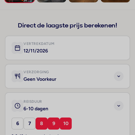
+59
Direct de laagste prijs berekenen!
VERTREKDATUM
12/11/2026
VERZORGING
Geen Voorkeur
REISDUUR
6-10 dagen
6
7
8
9
10