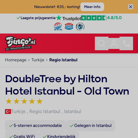
Nieuwsbrief: €35,- korting!
Meer info
4.8
/5.0
Laagste prijsgarantie
Homepage
Turkije
Regio Istanbul
DoubleTree by Hilton
Hotel Istanbul - Old Town
★
★
★
★
★
Turkije
,
Regio Istanbul
,
Istanbul
5-sterren accommodatie
Gelegen in Istanbul
Gratis WiFi
Kindvriendelijk