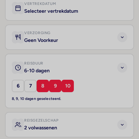
VERTREKDATUM
Selecteer vertrekdatum
VERZORGING
Geen Voorkeur
REISDUUR
6-10 dagen
6
7
8
9
10
8, 9, 10 dagen geselecteerd.
REISGEZELSCHAP
2 volwassenen