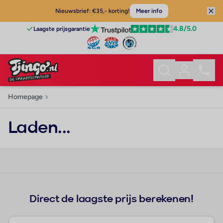
Nieuwsbrief: €35,- korting!
Meer info
4.8
/5.0
Laagste prijsgarantie
Homepage
Laden...
Direct de laagste prijs berekenen!