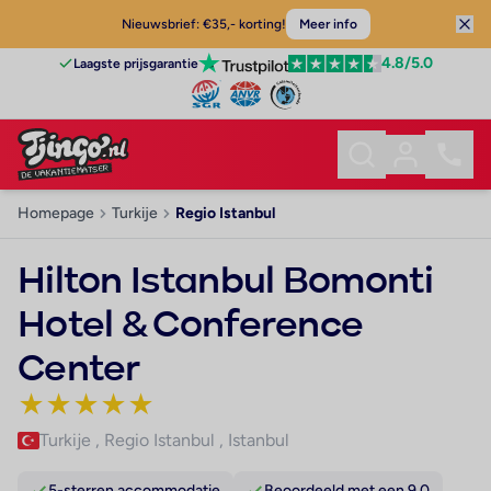
Nieuwsbrief: €35,- korting!
Meer info
4.8
/5.0
Laagste prijsgarantie
Homepage
Turkije
Regio Istanbul
Hilton Istanbul Bomonti
Hotel & Conference
Center
★
★
★
★
★
Turkije
,
Regio Istanbul
,
Istanbul
5-sterren accommodatie
Beoordeeld met een 9.0