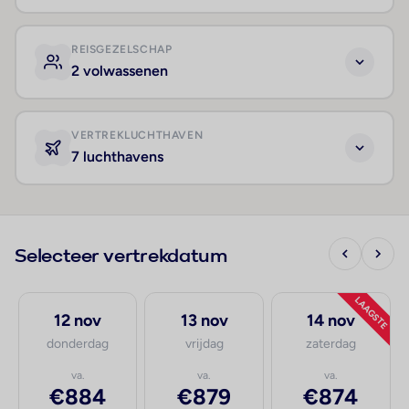
REISGEZELSCHAP
2 volwassenen
VERTREKLUCHTHAVEN
7 luchthavens
Selecteer vertrekdatum
LAAGSTE
12 nov
13 nov
14 nov
donderdag
vrijdag
zaterdag
va.
va.
va.
€884
€879
€874