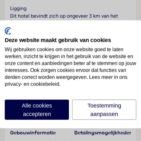
Ligging
Dit hotel bevindt zich op ongeveer 3 km van het
centrum van Istanbul.
Hotelfaciliteiten
Deze website maakt gebruik van cookies
Het verblijf met een lift beschikt over 840 kamers. De
Wij gebruiken cookies om onze website goed te laten
receptie is 24 uur per dag geopend. Een garderobe,
werken, inzicht te krijgen in het gebruik van de website en
een bagagedepot, een kluis, een wisselkantoor en
onze content en aanbiedingen beter af te stemmen op jouw
een geldautomaat bieden de nodige service. In de
interesses. Ook zorgen cookies ervoor dat functies van
openbare ruimtes is Wi-Fi verkrijgbaar. De tourdesk
derden correct worden weergegeven. Lees meer in ons
biedt ondersteuning bij het boeken van excursies. Het
Lees meer
privacy- en cookiebeleid.
hotel beschikt over meerdere voor gehandicapten
toegankelijke vrijetijdsbestedingen. Het hotel
beschikt over faciliteiten voor rolstoelgebruikers. Een
Alle cookies
Toestemming
supermarkt en andere winkels zijn voorhanden om
Faciliteiten
accepteren
aanpassen
heerlijk te winkelen of te flaneren. Tot de overige
voorzieningen van het verblijf behoort een tv-ruimte.
Gebouwinformatie
Betalingsmogelijkheden
De gasten die met de auto komen, kunnen in een