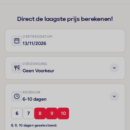
+78
Direct de laagste prijs berekenen!
VERTREKDATUM
13/11/2026
VERZORGING
Geen Voorkeur
REISDUUR
6-10 dagen
6
7
8
9
10
8, 9, 10 dagen geselecteerd.