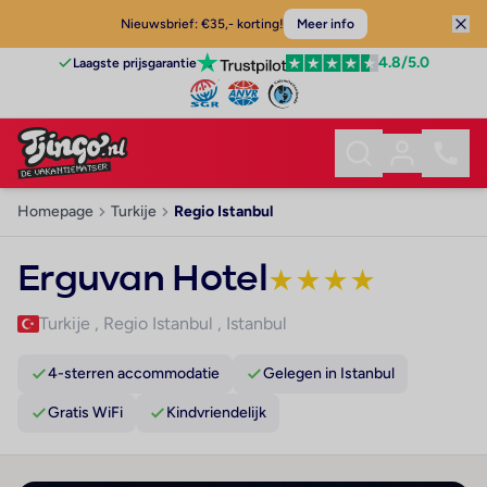
Nieuwsbrief: €35,- korting!
Meer info
4.8
/5.0
Laagste prijsgarantie
Homepage
Turkije
Regio Istanbul
Erguvan Hotel
★
★
★
★
Turkije
,
Regio Istanbul
,
Istanbul
4-sterren accommodatie
Gelegen in Istanbul
Gratis WiFi
Kindvriendelijk