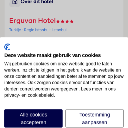
Over dit hotel
Erguvan Hotel
Turkije
· Regio Istanbul
· Istanbul
Ligging
Het hotel is gelegen in de oude binnenstad en alle
Deze website maakt gebruik van cookies
belangrijke monumenten kunnen te voet in een paar
Wij gebruiken cookies om onze website goed te laten
minuten worden bereikt.
werken, inzicht te krijgen in het gebruik van de website en
onze content en aanbiedingen beter af te stemmen op jouw
Hotelfaciliteiten
interesses. Ook zorgen cookies ervoor dat functies van
Graag heet het hotel de gasten in een hotel met 5
derden correct worden weergegeven. Lees meer in ons
verdiepingen met een lift en 22 niet-rokerskamers
privacy- en cookiebeleid.
welkom. De receptie is 24 uur per dag geopend. Het
voorzieningenaanbod van het verblijf bevat een
garderobe, een bagagedepot, een kluis en een
Alle cookies
Toestemming
Lees meer
wisselkantoor. In de openbare ruimtes is Wi-Fi
accepteren
aanpassen
verkrijgbaar. De tourdesk biedt ondersteuning bij het