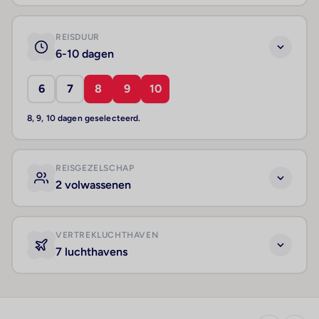
REISDUUR
6-10 dagen
6
7
8
9
10
8, 9, 10 dagen geselecteerd.
REISGEZELSCHAP
2 volwassenen
VERTREKLUCHTHAVEN
7 luchthavens