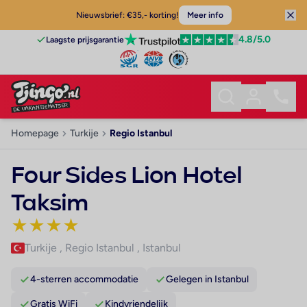
Nieuwsbrief: €35,- korting!
Meer info
4.8
/5.0
Laagste prijsgarantie
Homepage
Turkije
Regio Istanbul
Four Sides Lion Hotel
Taksim
★
★
★
★
Turkije
,
Regio Istanbul
,
Istanbul
4-sterren accommodatie
Gelegen in Istanbul
Gratis WiFi
Kindvriendelijk