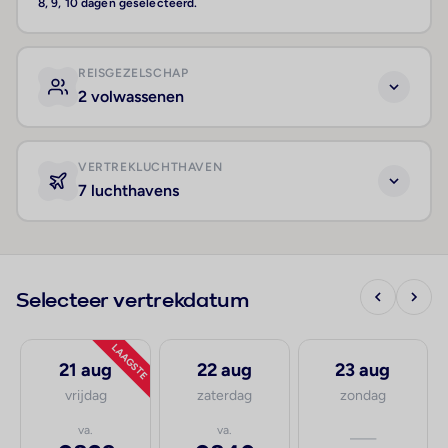
8, 9, 10 dagen geselecteerd.
REISGEZELSCHAP
2 volwassenen
VERTREKLUCHTHAVEN
7 luchthavens
Selecteer vertrekdatum
LAAGSTE
21 aug
22 aug
23 aug
vrijdag
zaterdag
zondag
va.
va.
—