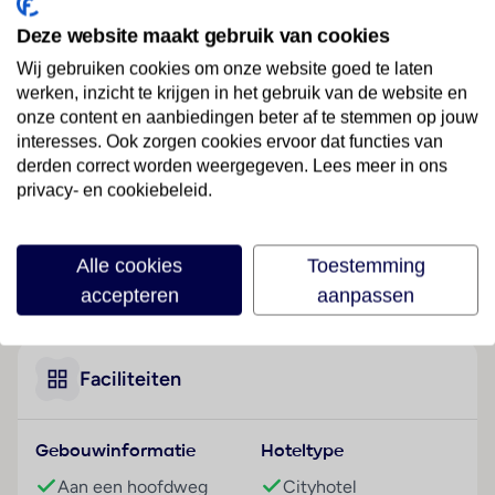
Ligging
Deze website maakt gebruik van cookies
Het hotel bevindt zich in Taksim in het hart van
Istanboel, een betoverende stad met historische,
Wij gebruiken cookies om onze website goed te laten
werken, inzicht te krijgen in het gebruik van de website en
natuurlijke en archeologische schoonheid op de grens
onze content en aanbiedingen beter af te stemmen op jouw
van Europa en Azië. Er is een metrostation op 7
interesses. Ook zorgen cookies ervoor dat functies van
minuten lopen van het hotel.
derden correct worden weergegeven. Lees meer in ons
privacy- en cookiebeleid.
Hotelfaciliteiten
Graag heet het hotel de gasten in een hotel met 9
verdiepingen met een lift en 104 niet-rokerskamers
Alle cookies
Toestemming
welkom. De receptie is 24 uur per dag geopend. Tot
Lees meer
accepteren
aanpassen
het serviceaanbod behoren een garderobe, een
bagagedepot, een kluis en een wisselkantoor. In het
hotel is Wi-Fi verkrijgbaar. De tourdesk biedt
ondersteuning bij het boeken van excursies. Het
Faciliteiten
verblijf beschikt over meerdere voor gehandicapten
toegankelijke vrijetijdsbestedingen.
Gebouwinformatie
Hoteltype
Rolstoelvriendelijke faciliteiten zijn beschikbaar.
Herinneringen aan het verblijf kunnen in de
Aan een hoofdweg
Cityhotel