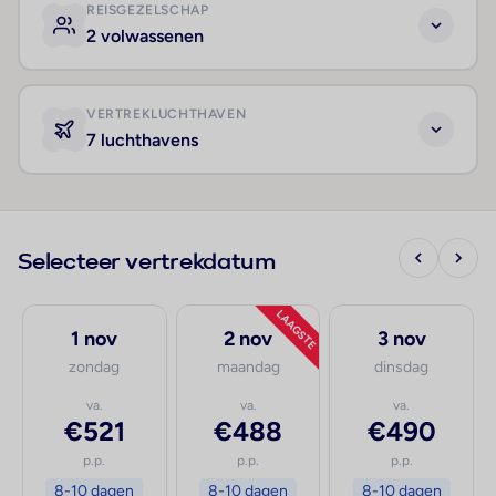
REISGEZELSCHAP
2 volwassenen
VERTREKLUCHTHAVEN
7 luchthavens
Selecteer vertrekdatum
LAAGSTE
1 nov
2 nov
3 nov
zondag
maandag
dinsdag
va.
va.
va.
€521
€488
€490
p.p.
p.p.
p.p.
8-10 dagen
8-10 dagen
8-10 dagen