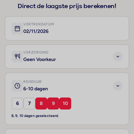
Direct de laagste prijs berekenen!
VERTREKDATUM
02/11/2026
VERZORGING
Geen Voorkeur
REISDUUR
6-10 dagen
6
7
8
9
10
8, 9, 10 dagen geselecteerd.