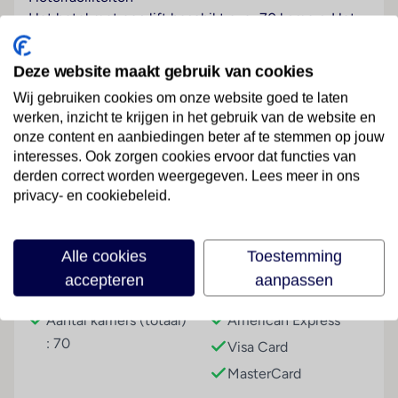
Het hotel met een lift beschikt over 70 kamers. Het
vriendelijke personeel aan de receptie is graag bij alle
vragen behulpzaam. Een bagagedepot, een kluis en
Deze website maakt gebruik van cookies
een wisselkantoor bieden de nodige service. In de
Wij gebruiken cookies om onze website goed te laten
openbare ruimtes is Wi-Fi verkrijgbaar. De tourdesk
werken, inzicht te krijgen in het gebruik van de website en
biedt ondersteuning bij het boeken van excursies. Het
onze content en aanbiedingen beter af te stemmen op jouw
verblijf beschikt over meerdere voor gehandicapten
Lees meer
interesses. Ook zorgen cookies ervoor dat functies van
toegankelijke vrijetijdsbestedingen. Het hotel
derden correct worden weergegeven. Lees meer in ons
beschikt over faciliteiten voor rolstoelgebruikers.
privacy- en cookiebeleid.
Naast een souvenirwinkel zijn andere winkels
voorhanden. Tot de overige voorzieningen van het
Faciliteiten
hotel behoren een tv-ruimte en een bibliotheek. De
Alle cookies
Toestemming
gasten die met de auto komen, kunnen in een garage
accepteren
aanpassen
Gebouwinformatie
Betalingsmogelijkheden
(tegen toeslag) of op de parkeerplaats (tegen
toeslag) parkeren. Tot de aangeboden diensten horen
Aantal kamers (totaal)
American Express
een 24-uurs beveiligingsdienst, een autoverhuur, een
: 70
Visa Card
transferservice, een 24-uurs kamerservice, een
MasterCard
wasservice, een kapper, een muntwasserette en een