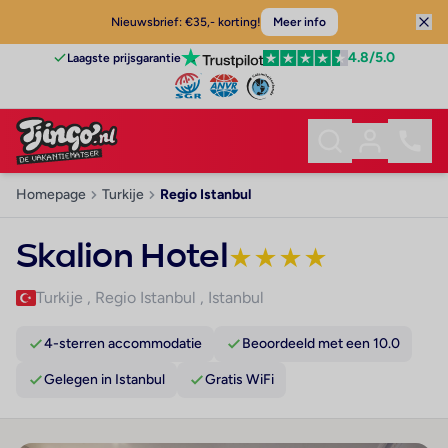
Nieuwsbrief: €35,- korting!
Meer info
4.8
/5.0
Laagste prijsgarantie
Homepage
Turkije
Regio Istanbul
Skalion Hotel
★
★
★
★
Turkije
,
Regio Istanbul
,
Istanbul
4-sterren accommodatie
Beoordeeld met een 10.0
Gelegen in Istanbul
Gratis WiFi