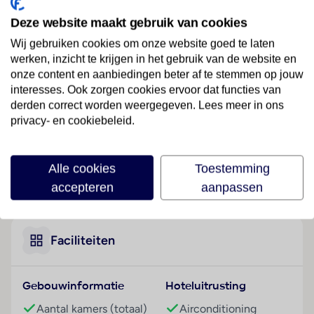
Ligging
Deze website maakt gebruik van cookies
Het hotel ligt op ongeveer 3 km van het centrum van
Istanbul.
Wij gebruiken cookies om onze website goed te laten
werken, inzicht te krijgen in het gebruik van de website en
Hotelfaciliteiten
onze content en aanbiedingen beter af te stemmen op jouw
Het hotel beschikt over 118 kamers en over een lift.
interesses. Ook zorgen cookies ervoor dat functies van
Het vriendelijke personeel aan de receptie is graag bij
derden correct worden weergegeven. Lees meer in ons
privacy- en cookiebeleid.
alle vragen behulpzaam. Service zoals een
bagagedepot, een kluis en een wisselkantoor draagt
bij tot een comfortabel verblijf. In het hotel is Wi-Fi
Alle cookies
Toestemming
verkrijgbaar. Het verblijf beschikt over een reeks van
Lees meer
accepteren
aanpassen
faciliteiten die voor gehandicapten toegankelijk zijn.
Rolstoelvriendelijke faciliteiten zijn beschikbaar. Een
supermarkt en een souvenirwinkel en andere winkels
zijn voorhanden om heerlijk te winkelen of te
Faciliteiten
flaneren. Tot de overige voorzieningen van het hotel
behoort een tv-ruimte. De gasten die met de auto
Gebouwinformatie
Hoteluitrusting
komen, kunnen in een garage of op de parkeerplaats
(kosteloos) parkeren. Onder de beschikbare
Aantal kamers (totaal)
Airconditioning