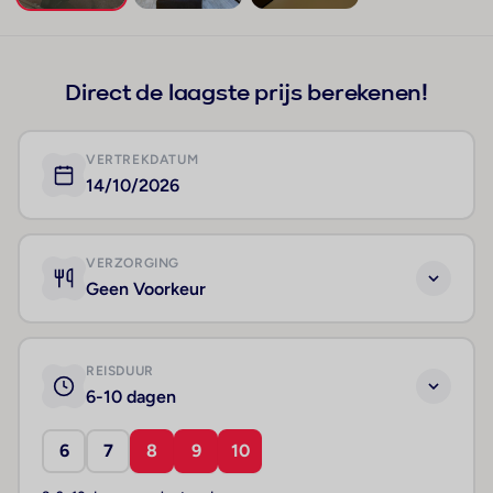
+132
Direct de laagste prijs berekenen!
VERTREKDATUM
14/10/2026
VERZORGING
Geen Voorkeur
REISDUUR
6-10 dagen
6
7
8
9
10