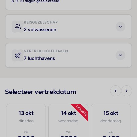
8, 9, 10 dagen geselecteerd.
REISGEZELSCHAP
2 volwassenen
VERTREKLUCHTHAVEN
7 luchthavens
Selecteer vertrekdatum
LAAGSTE
13 okt
14 okt
15 okt
dinsdag
woensdag
donderdag
va.
va.
va.