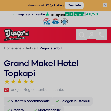
Nieuwsbrief: €35,- korting!
Meer info
4.8
/5.0
Laagste prijsgarantie
Homepage
Turkije
Regio Istanbul
Grand Makel Hotel
Topkapi
★
★
★
★
★
Turkije
,
Regio Istanbul
,
Istanbul
5-sterren accommodatie
Gelegen in Istanbul
Gratis WiFi
Kindvriendelijk