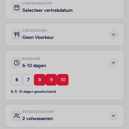
VERTREKDATUM
Selecteer vertrekdatum
VERZORGING
Geen Voorkeur
REISDUUR
6-10 dagen
6
7
8
9
10
8, 9, 10 dagen geselecteerd.
REISGEZELSCHAP
2 volwassenen