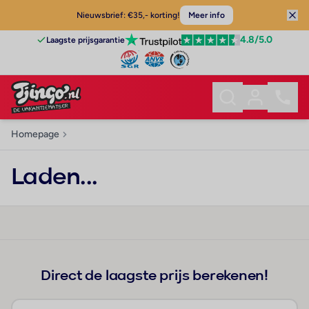
Nieuwsbrief: €35,- korting!
Meer info
4.8
/5.0
Laagste prijsgarantie
Homepage
Laden...
Direct de laagste prijs berekenen!