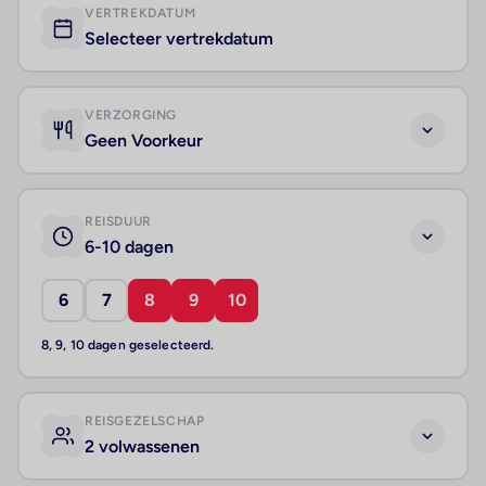
VERTREKDATUM
Selecteer vertrekdatum
VERZORGING
Geen Voorkeur
REISDUUR
6-10 dagen
6
7
8
9
10
8, 9, 10 dagen geselecteerd.
REISGEZELSCHAP
2 volwassenen