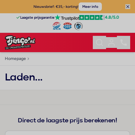
Nieuwsbrief: €35,- korting!
Meer info
4.8
/5.0
Laagste prijsgarantie
Homepage
Laden...
Direct de laagste prijs berekenen!