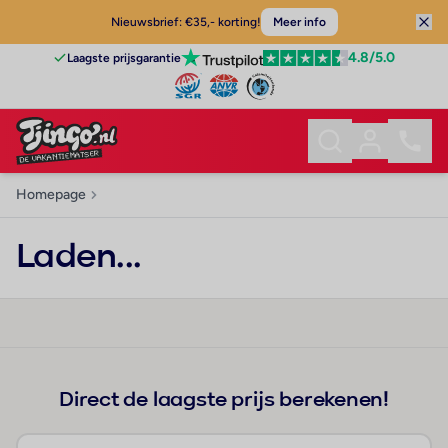
Nieuwsbrief: €35,- korting!
Meer info
4.8
/5.0
Laagste prijsgarantie
Homepage
Laden...
Direct de laagste prijs berekenen!