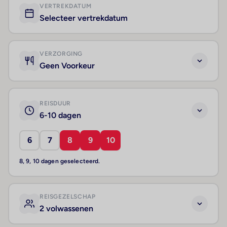
VERTREKDATUM
Selecteer vertrekdatum
VERZORGING
Geen Voorkeur
REISDUUR
6-10 dagen
6
7
8
9
10
8, 9, 10 dagen geselecteerd.
REISGEZELSCHAP
2 volwassenen