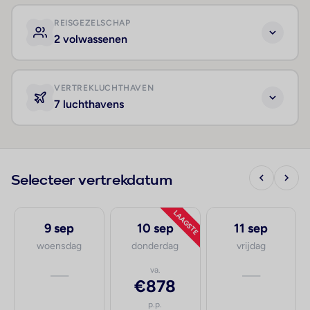
REISGEZELSCHAP
2 volwassenen
VERTREKLUCHTHAVEN
7 luchthavens
Selecteer vertrekdatum
LAAGSTE
9 sep
10 sep
11 sep
woensdag
donderdag
vrijdag
—
va.
—
€878
p.p.