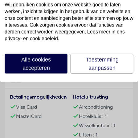
Het vriendelijke personeel aan de receptie is graag bij
Wij gebruiken cookies om onze website goed te laten
alle vragen behulpzaam. Het verblijf is ingericht met
werken, inzicht te krijgen in het gebruik van de website en
een bagagedepot, een kluis, een wisselkantoor en
onze content en aanbiedingen beter af te stemmen op jouw
een drankenautomaat. In de openbare ruimtes is Wi-
interesses. Ook zorgen cookies ervoor dat functies van
Fi verkrijgbaar. De tourdesk biedt ondersteuning bij
derden correct worden weergegeven. Lees meer in ons
privacy- en cookiebeleid.
het boeken van excursies. Het hotel beschikt over
faciliteiten voor rolstoelgebruikers en een lift. Er zijn
Lees meer
ook winkels. Buiten biedt een tuin extra ruimte voor
Alle cookies
Toestemming
ontspanning en recreatie. Tot de overige
accepteren
aanpassen
voorzieningen van het verblijf behoort een tv-ruimte.
Desgewenst beschikken de reizigers over
Faciliteiten
parkeerplaatsen kosteloos. Tot de aangeboden
diensten horen een autoverhuur, een medische
Betalingsmogelijkheden
Hoteluitrusting
dienst, een transferservice, een 24-uurs
kamerservice, een wasservice, een muntwasserette
Visa Card
Airconditioning
en een eigen shuttlebus. Gasten kunnen gratis van
MasterCard
Hotelkluis : 1
het dagblad gebruikmaken. Ter ondersteuning van de
Wisselkantoor : 1
communicatie en het zakendoen biedt het
Liften : 1
businesscenter een fax.