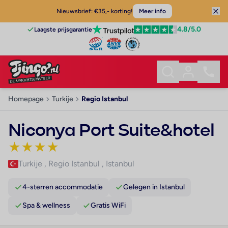
Nieuwsbrief: €35,- korting!
Meer info
4.8
/5.0
Laagste prijsgarantie
Homepage
Turkije
Regio Istanbul
Niconya Port Suite&hotel
★
★
★
★
Turkije
,
Regio Istanbul
,
Istanbul
4-sterren accommodatie
Gelegen in Istanbul
Spa & wellness
Gratis WiFi