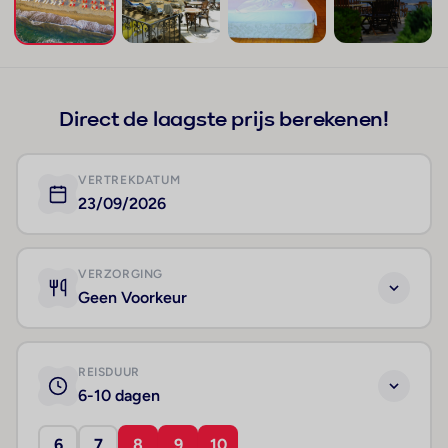
+31
Direct de laagste prijs berekenen!
VERTREKDATUM
23/09/2026
VERZORGING
Geen Voorkeur
REISDUUR
6-10 dagen
6
7
8
9
10