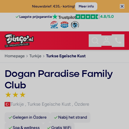
Nieuwsbrief: €35,- korting!
Meer info
4.8
/5.0
Laagste prijsgarantie
Homepage
Turkije
Turkse Egeïsche Kust
Dogan Paradise Family
Club
★
★
★
Turkije
,
Turkse Egeïsche Kust
,
Özdere
Gelegen in Özdere
Nabij het strand
Spa & wellness
Gratis WiFi