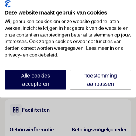
Ligging
Deze website maakt gebruik van cookies
Dit hotel bevindt zich in Gümüldür, direct aan het
Wij gebruiken cookies om onze website goed te laten
zandstrand.
werken, inzicht te krijgen in het gebruik van de website en
onze content en aanbiedingen beter af te stemmen op jouw
Hotelfaciliteiten
interesses. Ook zorgen cookies ervoor dat functies van
Dit hotel met een receptie beschikt over 70 niet-
derden correct worden weergegeven. Lees meer in ons
rokerskamers. Het verblijf beschikt over verschillende
privacy- en cookiebeleid.
gemakken voor een comfortabel en een ontspannen
verblijf waaronder een autoverhuur en een
wasservice. Via Wi-Fi hebben de gasten toegang tot
Alle cookies
Toestemming
het internet. Buiten biedt een tuin extra ruimte voor
Lees meer
accepteren
aanpassen
ontspanning en recreatie. Wie met de auto komt, kan
hem op het parkeerterrein van het hotel parkeren. Tot
de aangeboden service behoort een eigen shuttlebus.
Faciliteiten
Kamers
In de kamers is airconditioning voorhanden. Balkon of
terras behoort tot de basisuitrusting van de meeste
Gebouwinformatie
Betalingsmogelijkheden
kamers. De gasten kunnen heerlijk slapen op een