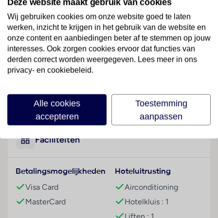
Deze website maakt gebruik van cookies
meter van het strand.
Wij gebruiken cookies om onze website goed te laten
Hotelfaciliteiten
werken, inzicht te krijgen in het gebruik van de website en
Dit hotel beschikt over een lift en een receptie. Het
onze content en aanbiedingen beter af te stemmen op jouw
verblijf biedt een bagagedepot, een kluis, een
interesses. Ook zorgen cookies ervoor dat functies van
geldautomaat, een transferservice, een kamerservice,
derden correct worden weergegeven. Lees meer in ons
een wasservice, een muntwasserette en een
privacy- en cookiebeleid.
rookzone. In het hotel is Wi-Fi verkrijgbaar. De
tourdesk biedt ondersteuning bij het boeken van
Lees meer
Alle cookies
Toestemming
excursies. In de supermarkt zijn producten voor het
dagelijks gebruik verkrijgbaar. Buiten biedt een tuin
accepteren
aanpassen
extra ruimte voor ontspanning en recreatie.
Afhankelijk van de beschikbaarheid kunnen reizigers
Faciliteiten
die met een eigen voertuig komen, parkeren op de
parkeerplaats (kosteloos). Tot de overige faciliteiten
Betalingsmogelijkheden
Hoteluitrusting
behoort een eigen shuttlebus. Sportieve gasten die
het omliggende landschap op de fiets willen
Visa Card
Airconditioning
verkennen, zullen de fietZeezichterhuur op prijs
MasterCard
Hotelkluis : 1
stellen.
Liften : 1