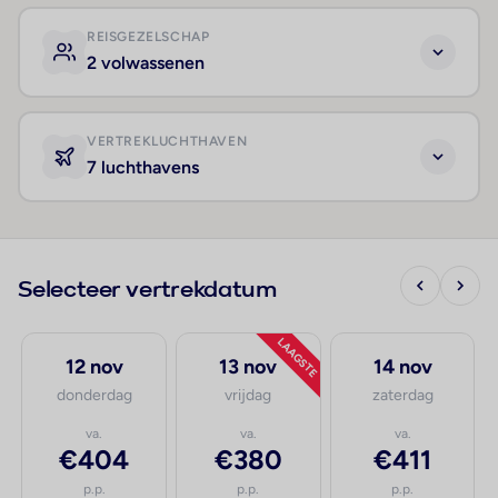
REISGEZELSCHAP
2 volwassenen
VERTREKLUCHTHAVEN
7 luchthavens
Selecteer vertrekdatum
LAAGSTE
12 nov
13 nov
14 nov
donderdag
vrijdag
zaterdag
va.
va.
va.
€404
€380
€411
p.p.
p.p.
p.p.