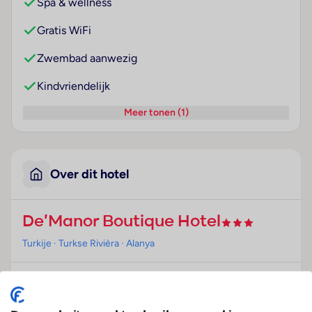
Spa & wellness
Gratis WiFi
Zwembad aanwezig
Kindvriendelijk
Meer tonen (1)
Over dit hotel
De'Manor Boutique Hotel
Turkije
· Turkse Rivièra
· Alanya
Ligging
Dit hotel bevindt zich in Alanya, op slechts een paar