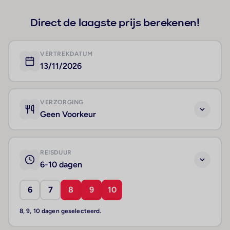
Direct de laagste prijs berekenen!
VERTREKDATUM
13/11/2026
VERZORGING
Geen Voorkeur
REISDUUR
6-10 dagen
6
7
8
9
10
8, 9, 10 dagen geselecteerd.