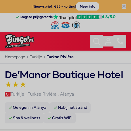
Nieuwsbrief: €35,- korting!
Meer info
4.8
/5.0
Laagste prijsgarantie
Homepage
Turkije
Turkse Rivièra
De'Manor Boutique Hotel
★
★
★
Turkije
,
Turkse Rivièra
,
Alanya
Gelegen in Alanya
Nabij het strand
Spa & wellness
Gratis WiFi