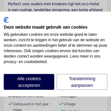
Perfect voor ouders met kinderen ligt het eco-hotel
in een rustige, landelijke omgeving, een korte afstand
van het toeristencentrum van Beldibi verwijderd.
Hotelfaciliteiten
Deze website maakt gebruik van cookies
Dit eco-hotel werd in 2019 gemoderniseerd. In een 3
Wij gebruiken cookies om onze website goed te laten
verdiepingen tellend hoofdgebouw en een 2
werken, inzicht te krijgen in het gebruik van de website en
verdiepingen tellend bijgebouw staan de gasten 244
onze content en aanbiedingen beter af te stemmen op jouw
kamers, 4 junior suites en 180 tweepersoonskamers
interesses. Ook zorgen cookies ervoor dat functies van
ter beschikking. Het meertalig personeel bij de
derden correct worden weergegeven. Lees meer in ons
Lees meer
receptie in de ontvangsthal is
privacy- en cookiebeleid.
hulZwembadzichtaardig bij het in- en uitchecken.
Het verblijf is ingericht met een bagagedepot, een
Alle cookies
Toestemming
kluis en een wisselkantoor. In de openbare ruimtes
Faciliteiten
accepteren
aanpassen
(tegen toeslag) is Wi-Fi verkrijgbaar. De club beschikt
over een reeks van faciliteiten die voor
Gebouwinformatie
Hoteltype
gehandicapten toegankelijk zijn. 4 liften en
faciliteiten voor rolstoelgebruikers zijn voorhanden.
Gebouwd in het jaar :
Village
Een supermarkt en andere winkels zijn voorhanden
1988