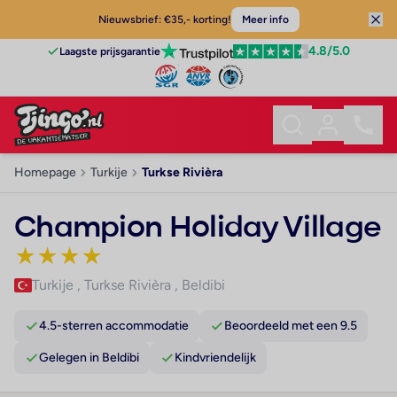
Nieuwsbrief: €35,- korting!
Meer info
4.8
/5.0
Laagste prijsgarantie
Homepage
Turkije
Turkse Rivièra
Champion Holiday Village
★
★
★
★
Turkije
,
Turkse Rivièra
,
Beldibi
4.5-sterren accommodatie
Beoordeeld met een 9.5
Gelegen in Beldibi
Kindvriendelijk