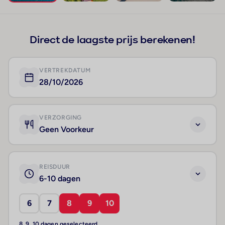
+75
Direct de laagste prijs berekenen!
VERTREKDATUM
28/10/2026
VERZORGING
Geen Voorkeur
REISDUUR
6-10 dagen
6
7
8
9
10
8, 9, 10 dagen geselecteerd.