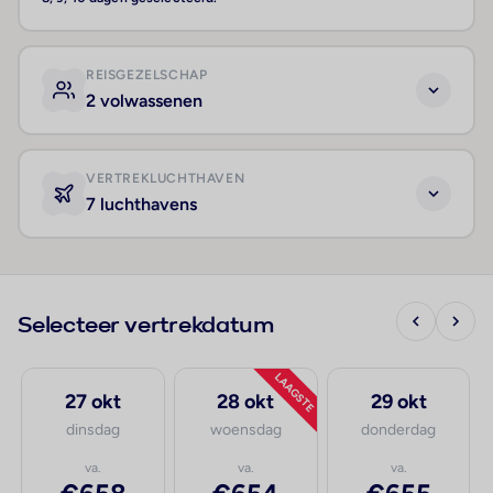
REISGEZELSCHAP
2 volwassenen
VERTREKLUCHTHAVEN
7 luchthavens
Selecteer vertrekdatum
LAAGSTE
27 okt
28 okt
29 okt
dinsdag
woensdag
donderdag
va.
va.
va.