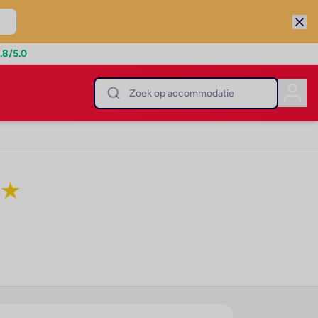
.8
/5.0
★