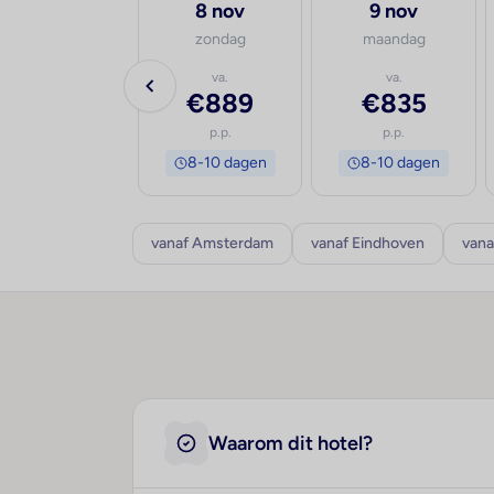
30 sep
8 nov
9 nov
woensdag
zondag
maandag
va.
va.
va.
€1.158
€889
€835
p.p.
p.p.
p.p.
8-10 dagen
8-10 dagen
8-10 dagen
vanaf Amsterdam
vanaf Eindhoven
vana
Waarom dit hotel?