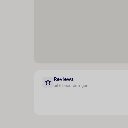
Maaltijden
Spo
Lunchbuffet
B
Diner à la carte
B
All-inclusive
K
Po
Li
Pa
Reviews
A
uit 6 beoordelingen
Wh
Sa
Zo
S
M