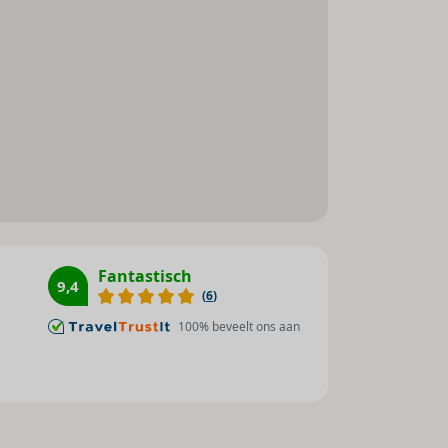
koffie te zetten
Fantastisch
9,4
(
6
)
100
% beveelt ons aan