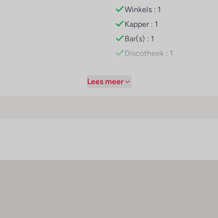
Winkels : 1
ndoorgedeelte ook veel activiteiten voor sportliefhebbers in pe
er een wellnessgedeelte met een spa, een stoombad, een hamam
Kapper : 1
behandelingen. Tot de andere vrijetijdsmogelijkheden horen e
Bar(s) : 1
ight GIATA 2004 - 2024. Multilingual, powered by www.giata.c
Discotheek : 1
Speelkamer : 1
staurant en een bar. Er kan all-inclusive worden geboekt. De a
Lees meer
Restaurant(s) : 1
en minibar en snacks. Ontbijt, een middagmaaltijd van het buffet
Conferentiezaal : 1
eserveerd. Het verblijf beschikt over een assortiment alcoholisc
Internetaansluiting
WiFi hotspot
tel geaccepteerd: Visa en MasterCard.
Roomservice
Wasservice
Parkeerplaats
Miniclub
Speelplaats
Tv-lounge : 1