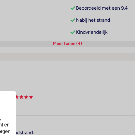
Beoordeeld met een 9.4
Nabij het strand
Kindvriendelijk
Meer tonen (4)
Spa
,
nt en
orgen
n het zandstrand.