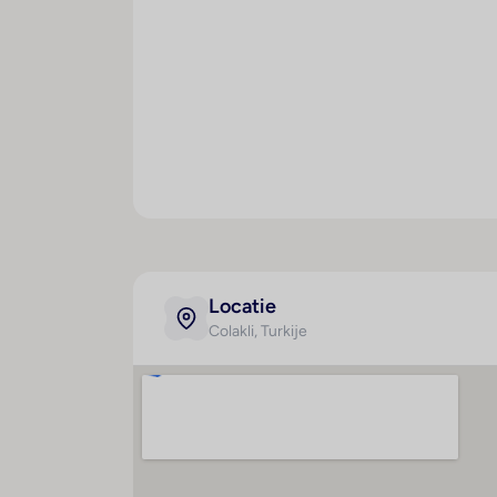
bananenboot varen. Het hotel heeft in het i
darts en aerobics. Het hotel beschikt ov
een extra toeslag - een sauna en massage
minidisco, livemuziek en een discof Copyr
Eten en drinken
Het horecagedeelte is uitgerust met een re
bijzondere extraatjes zoals bijvoorbeeld e
lekker en worden altijd weer vol variatie g
Creditcards
De volgende creditcards worden in het ho
Locatie
Colakli
, Turkije