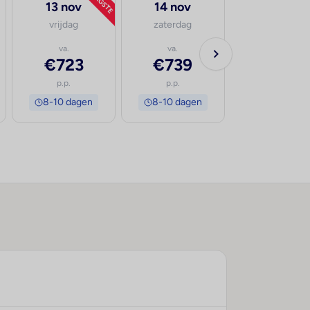
LAAGSTE
13 nov
14 nov
vrijdag
zaterdag
va.
va.
€723
€739
p.p.
p.p.
8-10 dagen
8-10 dagen