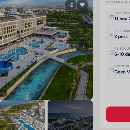
VANAFPRIJS 
VERTRE
11 nov
REIZIGER
2 pers.
REISDUU
6-10 d
VERZOR
Geen V
 35