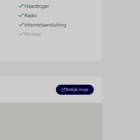
Haardroger
tto zoals een fitnessstudio, tafeltennis,
 en een schoonheidssalon en ook - tegen
Radio
en animatieprogramma, een miniclub, een
Internetaansluiting
om for client nof 125551
Minibar
Plavuizen
ll-inclusive vakantieganger kan rekenen op
Tapijtvloer
 of als menu en een à-la-cartediner zijn
Airconditioning (centraal
he en alcoholvrije dranken.
geregeld)
Centrale verwarming
Kluis
Bekijk map
Lounge
Balkon of terras
Televisie
Tweepersoonsbed
Mogelijkheid om zelf thee en