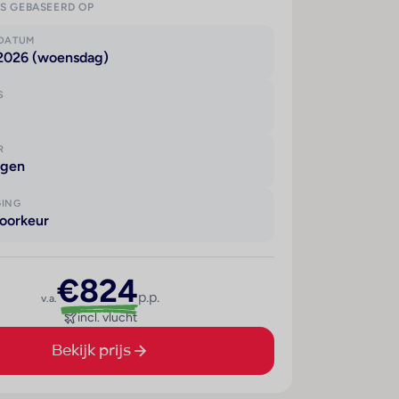
IS GEBASEERD OP
KDATUM
 2026 (woensdag)
S
R
agen
GING
oorkeur
€824
p.p.
v.a.
incl. vlucht
Bekijk prijs