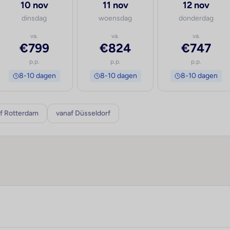
10 nov
11 nov
12 nov
dinsdag
woensdag
donderdag
va.
va.
va.
€799
€824
€747
p.p.
p.p.
p.p.
8-10 dagen
8-10 dagen
8-10 dagen
f Rotterdam
vanaf Düsseldorf