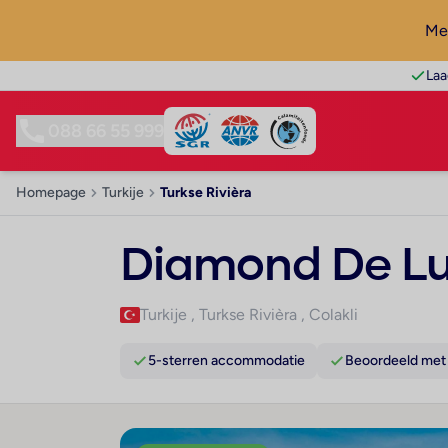
Mel
Laa
088 66 55 999
Homepage
Turkije
Turkse Rivièra
Diamond De Lu
Turkije
,
Turkse Rivièra
,
Colakli
5-sterren accommodatie
Beoordeeld met 