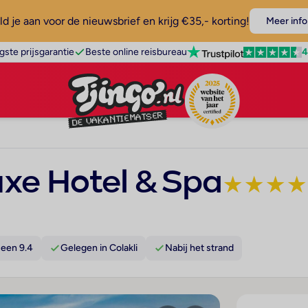
d je aan voor de nieuwsbrief en krijg €35,- korting!
Meer info
4
gste prijsgarantie
Beste online reisbureau
xe Hotel & Spa
★
★
★
★
een 9.4
Gelegen in Colakli
Nabij het strand