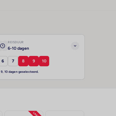
REISDUUR
6-10 dagen
6
7
8
9
10
, 9, 10 dagen geselecteerd.